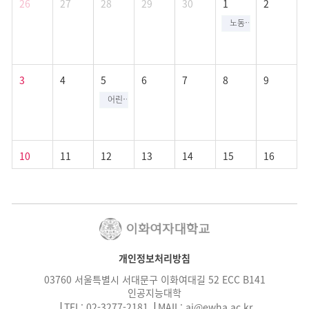
26
27
28
29
30
1
2
노동절 (공휴일)
3
4
5
6
7
8
9
어린이날 (공휴일)
10
11
12
13
14
15
16
17
18
19
20
21
22
23
개인정보처리방침
03760 서울특별시 서대문구 이화여대길 52 ECC B141
인공지능대학
TEL: 02-3277-2181
MAIL:
ai@ewha.ac.kr
24
25
26
27
28
29
30