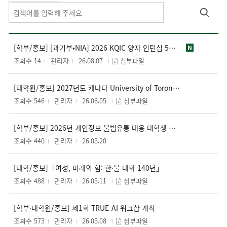
[학부/홍보] [과기부•NIA] 2026 KQIC 양자 인턴십 5기 인턴사원 모집(~8/14)
N
조회수 14
관리자
26.08.07
첨부파일
[대학원/홍보] 2027년도 캐나다 University of Toronto AI 융합 교육프로그램 파견 교육생 모집
조회수 546
관리자
26.06.05
첨부파일
[학부/홍보] 2026년 개인정보 불법유통 대응 대학생 모니터링단 모집 안내
조회수 440
관리자
26.05.20
[대학/홍보]「여성, 미래의 힘: 한·불 대화 140년」
조회수 488
관리자
26.05.11
첨부파일
[학부·대학원/홍보] 제1회 TRUE-AI 워크샵 개최
조회수 573
관리자
26.05.08
첨부파일