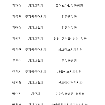
김재형
치과교정과
유어스마일치과의원
김종훈
구강악안면외과
김종훈치과
김태형
치과보철과
김앤이치과
김혜진
치과교정과
인천 행복을 심는 치과
당현구
구강악안면외과
세브란스치과의원
문은수
치과보철과
문치과병원
민현기
구강악안면외과
서울에스치과의원
박진홍
치과보철과
신도림이편한치과
백수진
치주과
이안치과병원 봉직의
백운봉
치과교정과
스마일위드치과교정과치과