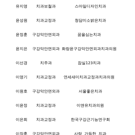
유지영
치과보철과
스마일디자인치과
윤성원
치과교정과
청담미소밝은치과
윤정훈
구강악안면외과
꿈을심는치과
윤지은
구강악안면외과
화랑윤구강악안면외과치과의원
이선경
치주과
잠실123치과
이영기
치과교정과
연세새미치과교정과치과의원
이원호
구강악안면외과
서울좋은치과
이윤정
치과교정과
이앤유치과의원
이은희
치과교정과
한국구강근기능연구회
이장훈
구강악안면외과
사랑 가득한 치과