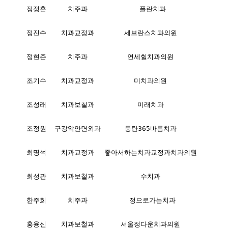
정정훈
치주과
플란치과
정진수
치과교정과
세브란스치과의원
정현준
치주과
연세힐치과의원
조기수
치과교정과
미치과의원
조성래
치과보철과
미래치과
조정원
구강악안면외과
동탄365바름치과
최명석
치과교정과
좋아서하는치과교정과치과의원
최성관
치과보철과
수치과
한주희
치주과
정으로가는치과
홍용신
치과보철과
서울정다운치과의원