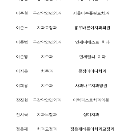
이주현
구강악안면외과
서울이수플란트치과
이준노
치과교정과
홍우바른이치과의원
이준범
구강악안면외과
연세더베스트 치과
이준영
치주과
연세엔씨 치과
이지은
치주과
문정아이디치과
이희용
치주과
사과나무치과병원
장진현
구강악안면외과
이턱퍼스트치과의원
전시욱
치과보철과
성미치과
정은재
치과교정과
정은재바른이치과교정과