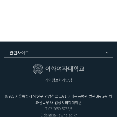
관련사이트
개인정보처리방침
07985 서울특별시 양천구 안양천로 1071 이대목동병원 별관B동 2층 치
과진료부 내 임상치의학대학원
T.
02-2650-5763
,5
E.
dentist@ewha.ac.kr