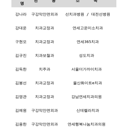
전 공
소 속
명
강나라
구강악안면외과
선치과병원 / 대전선병원
강대운
치과교정과
연세고운미소치과
구현모
치과교정과
연세365치과
김규진
치과보철과
성도치과
김득한
치주과
서울더가까이치과
김봉선
치과교정과
울산화이트e치과
김영관
치과교정과
강남연세치과의원
김예원
구강악안면외과
신데렐라치과
김용한
구강악안면외과
연세행복나눔치과의원