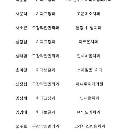
서문석
치과교정과
고운미소치과
서호균
구강악안면외과
블랑쉬 형치과
설경심
치과교정과
하트온치과
성태환
구강악안면외과
연세이음치과
송미영
치과보철과
스마일온 치과
신정섭
구강악안면외과
해나루치과의원
양성재
치과교정과
연세현치과
양영태
치과보철과
여의도예치과
오주호
구강악안면외과
그레이스병원치과