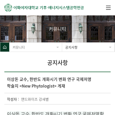
이화여자대학교
기후·에너지시스템공학전공
커뮤니티
커뮤니티
공지사항
공지사항
이상돈 교수, 한반도 개화시기 변화 연구 국제저명
학술지 <New Phytologist> 게재
작성자 :
앤드와이즈 강새별
이상돈 교수, 한반도 개화시기 변화 연구 국제저명학