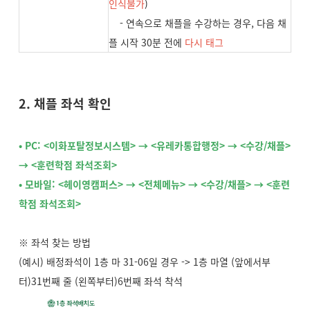
인식불가
)
- 연속으로 채플을 수강하는 경우, 다음 채
플 시작 30분 전에
다시 태그
2. 채플 좌석 확인
• PC:
<이화포탈정보시스템> → <유레카통합행정> → <수강/채플>
→ <훈련학점 좌석조회>
• 모바일:
<헤이영캠퍼스> → <전체메뉴> → <수강/채플> → <훈련
학점 좌석조회>
※ 좌석 찾는 방법
(예시) 배정좌석이 1층 마 31-06일 경우 -> 1층 마열 (앞에서부
터)31번째 줄 (왼쪽부터)6번째 좌석 착석