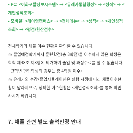
• PC: <이화포탈정보시스템> → <유레카통합행정> → <성적> → <
개인성적조회>
• 모바일: <헤이영캠퍼스> → <전체메뉴> → <성적> → <개인성적
조회> → <평점/환산점수>
전체학기의 채플 이수 현황을 확인할 수 있습니다.
※ 졸업예정학기까지 훈련학점(총 8학점)을 이수하지 않은 학생은
학칙 제48조 제3항에 의거하여 졸업 및 과정수료를 할 수 없습니다.
(3학년 편입학생의 경우는 총 4학점 이수)
※ 유레카의 수강/졸업시뮬레이션은 실행 시점에 따라 채플이수현
황이 달라지므로, 정확한 이수현황은 <개인성적조회>를 통해 확인
하시기 바랍니다.
7. 채플 관련 별도 출석인정 안내