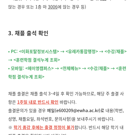
앉는 경우 또는 1층 마
3006
에 앉는 경우 등)
3. 채플 출석 확인
• PC: <이화포탈정보시스템> → <유레카통합행정> → <수강/채플>
→ <훈련학점 결석누계 조회>
• 모바일: <헤이영캠퍼스> → <전체메뉴> → <수강/채플> → <훈련
학점 결석누계 조회>
채플 출결은 채플 출석 3~4일 후 확인 가능하므로, 해당 주 출결 사
항은
1주일 내로 반드시 확인
바랍니다.
출결문의가 있을 경우
메일(e600209@ewha.ac.kr)로
내용(학번,
성명, 채플요일, 좌석번호, 문의사항)을 보내주시기 바랍니다.
※
학기 종강 후에는 출결 정정이 불가
합니다. 반드시 해당 학기 내