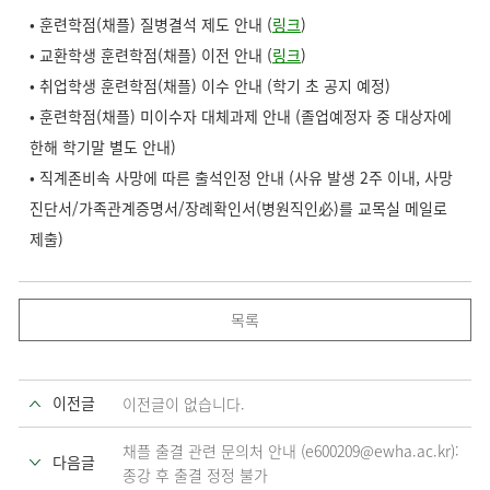
• 훈련학점(채플) 질병결석 제도 안내 (
링크
)
• 교환학생 훈련학점(채플) 이전 안내 (
링크
)
• 취업학생 훈련학점(채플) 이수 안내 (학기 초 공지 예정
)
• 훈련학점(채플) 미이수자 대체과제 안내 (졸업예정자 중 대상자에
한해 학기말 별도 안내)
• 직계존비속 사망에 따른 출석인정 안내 (사유 발생 2주 이내, 사망
진단서/가족관계증명서/장례확인서(병원직인必)를 교목실 메일로
제출)
목록
이전글
이전글이 없습니다.
채플 출결 관련 문의처 안내 (e600209@ewha.ac.kr):
다음글
종강 후 출결 정정 불가