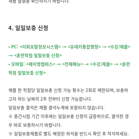
채플 출결을 확인하시기 바랍니다.
4. 일일보충 신청
• PC: <이화포탈정보시스템> → <유레카통합행정> → <수강/채플>
→ <훈련학점 일일보충 신청>
• 모바일: <헤이영캠퍼스> → <전체메뉴> → <수강/채플> → <훈련
학점 일일보충 신청>
채플 한 학점당 일일보충 신청 가능 횟수는 2회로 제한되며, 보충하
고자 하는 날짜의 2주 전부터 신청 가능합니다.
일일보충 결석은 채플 결석누계에 포함되지 않습니다.
※ 중간시험 기간 이후에는 일일보충 신청이 급증하므로, 결석한 경
우 바로 보충하시기 바랍니다.
※ 일일보충채플로 별도 배정된 좌석을 반드시 확인 후 착석하세요.