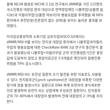
올해 NEJM 발표된 NICHE-2 2상 연구에서 dMMR을 가진 115명의
국소진행성 대장암 환자 대상으로 면역항암제인 니볼루맙(상품명 옵
디보)과 이필리무맙(상품명 여보이)의 병용요법을 투여했을 때 68%
환자에서 완전반응(잔존암이 없는 상태)을 보이는 놀라운 결과를 보
여줬다.
미국임상종양학회 소화기암 심포지엄(ASCO GI)에서는
dMMR/MSI-H를 보이는 전이성 대장암 환자에서 니볼루맙과이필리
무맙의 병용요법에 대한 CheckMate-8HW 3상 연구의 중간분석 결
과가 발표됐는데 니볼루맙+이필리무맙 군의 무진행생존기간은 중앙
값에 도달하지 않았고 항암치료군은 5.9개월로 확인되어 질병진행
위험을 79% 감소시켰다.
dMMR/MSI-H는 유전성 질환의 조기 발견을 위한 지표로도 사용될
수 있다. 린치증후군(Lynch syndrome)은 대장암을 비롯한 다양한
장기에 암을 발생시키는 질환으로 DNA 복제 유전자의 생식세포변
이로 발생하며 유전이 되는 상염색체 우성유전 질환이다. 린치증후
군의 70~80%에서 대장암이 발생하며 전체 대장암의 2~3%를 차지
한다.