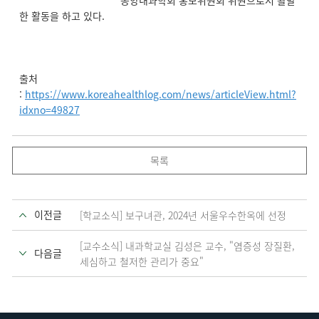
종양내과학회 홍보위원회 위원으로서 활발
한 활동을 하고 있다.
출처
:
https://www.koreahealthlog.com/news/articleView.html?
idxno=49827
목록
이전글
[학교소식] 보구녀관, 2024년 서울우수한옥에 선정
[교수소식] 내과학교실 김성은 교수, "염증성 장질환,
다음글
세심하고 철저한 관리가 중요"