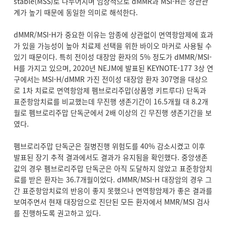
stable(MSS)로 나누어지며 임상적으로 dMMR과 MSI-H는 상관관
계가 높기 때문에 동일한 의미로 해석한다.
dMMR/MSI-H가 중요한 이유는 암종에 상관없이 면역항암제에 효과
가 있을 가능성이 높아 치료제 선택을 위한 바이오 마커로 사용될 수
있기 때문이다. 특히 전이성 대장암 환자의 5% 정도가 dMMR/MSI-
H를 가지고 있으며, 2020년 NEJM에 발표된 KEYNOTE-177 3상 연
구에서는 MSI-H/dMMR 가진 전이성 대장암 환자 307명을 대상으
로 1차 치료로 면역항암제 펨브로리주맙(상품명 키트루다) 단독과
표준항암치료를 비교했는데 무진행 생존기간이 16.5개월 대 8.2개
월로 펨브로리주맙 단독군에서 2배 이상의 긴 무진행 생존기간을 보
였다.
펨브로리주맙 단독군은 질병진행 위험도를 40% 감소시켰고 이후
발표된 장기 추적 결과에서도 결과가 유지됨을 확인했다. 중앙생존
값의 경우 펨브로리주맙 단독군은 아직 도달하지 않았고 표준항암치
료를 받은 환자는 36.7개월이었다. dMMR/MSI-H 대장암의 경우 그
간 표준항암치료의 반응이 좋지 못했으나 면역항암제가 좋은 결과를
보여주면서 현재 대장암으로 진단된 모든 환자에서 MMR/MSI 검사
를 진행하도록 권고하고 있다.