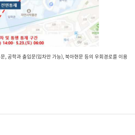
후문, 공학과 출입문(입차만 가능), 북아현문 등의 우회경로를 이용