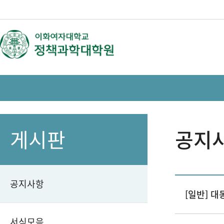
게시판
공지
공지사항
[일반] 대동
서식모음