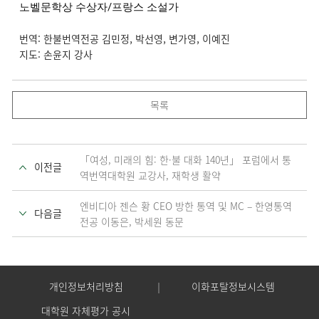
노벨문학상 수상자/프랑스 소설가
번역: 한불번역전공 김민정, 박선영, 변가영, 이예진
지도: 손윤지 강사
목록
「여성, 미래의 힘: 한·불 대화 140년」 포럼에서 통
이전글
역번역대학원 교강사, 재학생 활약
엔비디아 젠슨 황 CEO 방한 통역 및 MC – 한영통역
다음글
전공 이동은, 박세원 동문
개인정보처리방침
이화포탈정보시스템
대학원 자체평가 공시