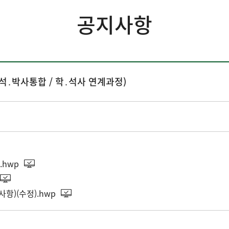
공지사항
․석․박사통합 / 학․석사 연계과정)
.hwp
항)(수정).hwp