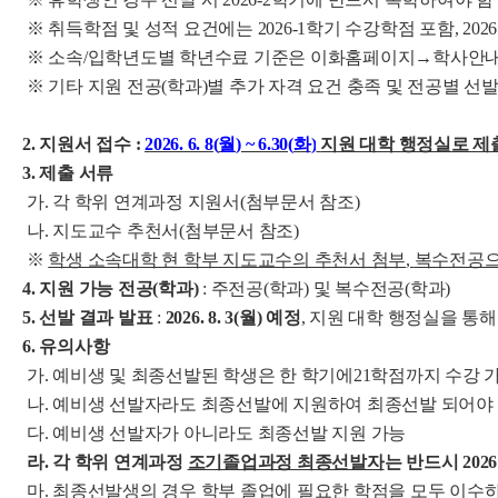
※ 취득학점 및 성적 요건에는 2026-1학기 수강학점 포함, 2
※ 소속/입학년도별 학년수료 기준은 이화홈페이지→학사
※ 기타 지원 전공(학과)별 추가 자격 요건 충족 및 전공별 
2. 지원서 접수 :
2026. 6. 8(
월
) ~ 6.30(
화
)
지
원 대학 행정실로 제
3. 제출 서류
가. 각 학위 연계과정 지원서(첨부문서 참조)
나. 지도교수 추천서(첨부문서 참조)
※
학생 소속대학 현 학부 지도교수의 추천서 첨부
,
복수전공으
4. 지원 가능 전공(학과)
: 주전공(학과) 및 복수전공(학과)
5. 선발 결과 발표
:
2026. 8. 3(월) 예정
, 지원 대학 행정실을 통해
6. 유의사항
가. 예비생 및 최종선발된 학생은 한 학기에21학점까지 수강 가
나. 예비생 선발자라도 최종선발에 지원하여 최종선발 되어야 
다. 예비생 선발자가 아니라도 최종선발 지원 가능
라. 각 학위 연계과정
조기졸업과정 최종선발자
는 반드시 20
마. 최종선발생의 경우 학부 졸업에 필요한 학점을 모두 이수하