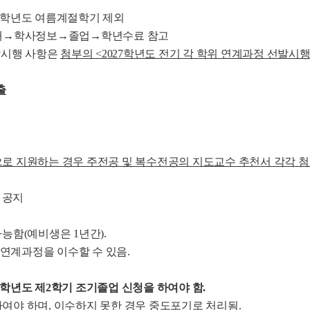
026학년도 여름계절학기 제외
안내→학사정보→졸업→학년수료 참고
선발시행 사항은
첨부의
<2027
학년도 전기 각 학위 연계과정 선발시
출
로 지원하는 경우 주전공 및 복수전공의 지도교수 추천서 각각 
 공지
능함(예비생은 1년간).
연계과정을 이수할 수 있음.
26학년도 제2학기 조기졸업 신청을 하여야 함.
여야 하며, 이수하지 못한 경우 중도포기로 처리됨.