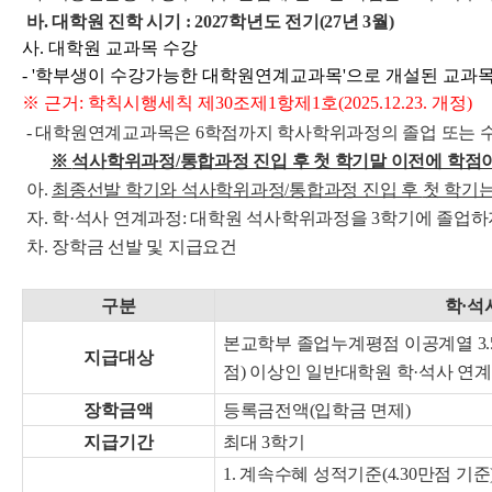
바. 대학원 진학 시기 : 2027학년도 전기(27년 3월)
사. 대학원 교과목 수강
- '학부생이 수강가능한 대학원연계교과목'으로 개설된 교과
※ 근거: 학칙시행세칙 제30조제1항제1호(2025.12.23. 개정)
- 대학원연계교과목은 6학점까지 학사학위과정의 졸업 또는 수
※
석사학위과정
/
통합과정 진입 후 첫 학기말 이전에 학
아.
최종선발 학기와 석사학위과정
/
통합과정 진입 후
첫 학기는
자.
학·석사 연계과정:
대학원 석사학위과정을 3학기에 졸업하지
차. 장학금 선발 및 지급요건
구분
학·석
본교학부 졸업누계평점 이공계열 3.50(
지급대상
점) 이상인 일반대학원 학·석사 연
장학금액
등록금전액(입학금 면제)
지급기간
최대 3학기
1. 계속수혜 성적기준(4.30만점 기준