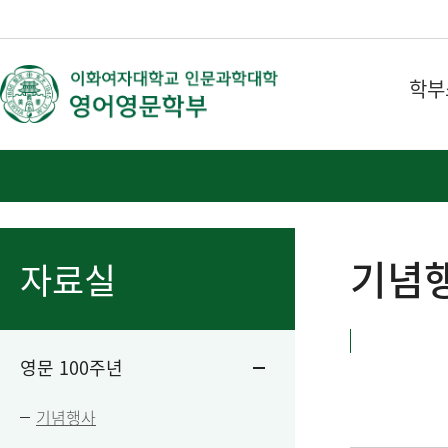
학부
기념
자료실
영문 100주년
기념행사