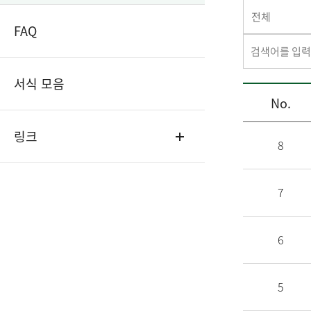
전체
FAQ
서식 모음
No.
링크
8
7
6
5