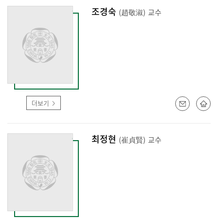
조경숙
(趙敬淑)
교수
더보기
최정현
(崔貞賢)
교수