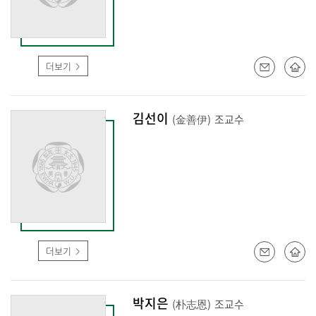
더보기
김선이
(金善伊)
조교수
더보기
박지은
(朴志恩)
조교수