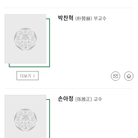
박찬혁
(朴贊赫)
부교수
더보기
손아정
(孫雅正)
교수