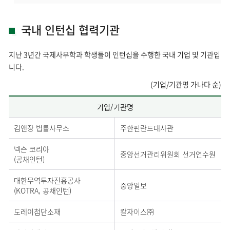
국내 인턴십 협력기관
지난 3년간 국제사무학과 학생들이 인턴십을 수행한 국내 기업 및 기관입
니다.
(기업/기관명 가나다 순)
기업/기관명
김앤장 법률사무소
주한핀란드대사관
넥슨 코리아
중앙선거관리위원회 선거연수원
(공채인턴)
대한무역투자진흥공사
중앙일보
(KOTRA, 공채인턴)
도레이첨단소재
칼자이스㈜