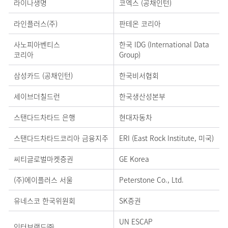
라이나생명
코엑스 (공채인턴)
라인플러스(주)
판테온 코리아
사노피아벤티스
한국 IDG (International Data
코리아
Group)
삼성카드 (공채인턴)
한국비서협회
세이브더칠드런
한국생산성본부
스탠다드차타드 은행
현대자동차
스탠다드차타드코리아 금융지주
ERI (East Rock Institute, 미국)
씨티글로벌마켓증권
GE Korea
(주)에이플러스 서울
Peterstone Co., Ltd.
유네스코 한국위원회
SK증권
UN ESCAP
인터브랜드㈜