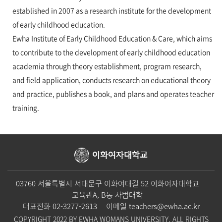
established in 2007 as a research institute for the development
of early childhood education.
Ewha Institute of Early Childhood Education & Care, which aims
to contribute to the development of early childhood education
academia through theory establishment, program research,
and field application, conducts research on educational theory
and practice, publishes a book, and plans and operates teacher
training.
이화여자대학교
03760 서울특별시 서대문구 이화여대길 52 이화여자대학교
교육관A, B동 사범대학
대표전화
02-3277-2613
이메일
teachers@ewha.ac.kr
COPYRIGHT 2022 BY EWHA WOMANS UNIVERSITY. ALL RIGHTS