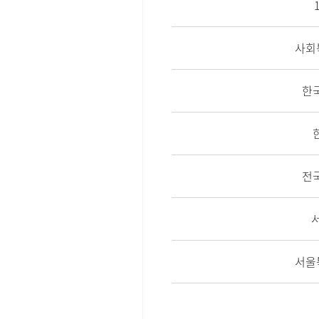
사회
한
전
서울