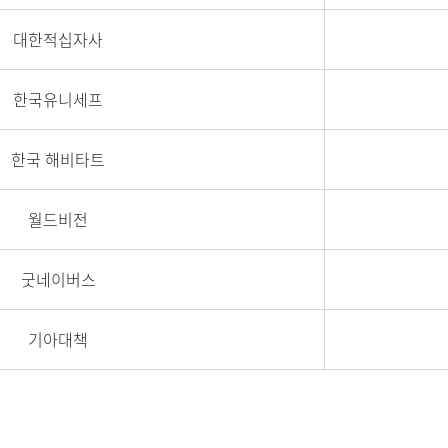
대한적십자사
한국유니세프
한국 해비타트
월드비전
굿네이버스
기아대책