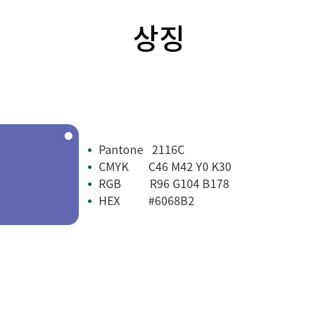
상징
Pantone 2116C
•
CMYK C46 M42 Y0 K30
•
RGB
R96 G104 B178
•
HEX #6068B2
•