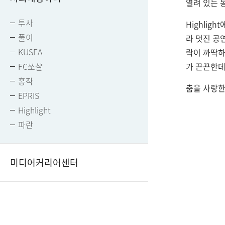
열려 있는 
투사
Highli
풀이
라 멋진 공
KUSEA
락이 까딱하
FC쏘샬
가 끈끈한데
홍작
춤을 사랑한다
EPRIS
Highlight
파란
미디어커리어센터