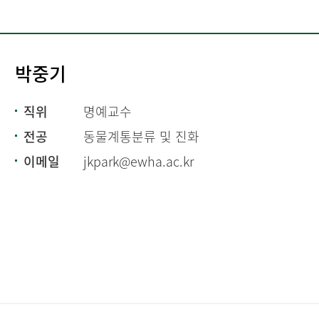
박중기
직위
명예교수
전공
동물계통분류 및 진화
이메일
jkpark@ewha.ac.kr