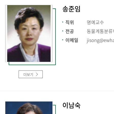
송준임
직위
명예교수
전공
동물계통분류
이메일
jisong@ewha
더보기
이남숙