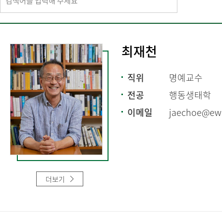
최재천
직위
명예교수
전공
행동생태학
이메일
jaechoe@ewh
더보기