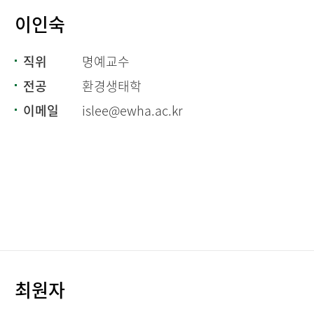
이인숙
직위
명예교수
전공
환경생태학
이메일
islee@ewha.ac.kr
최원자