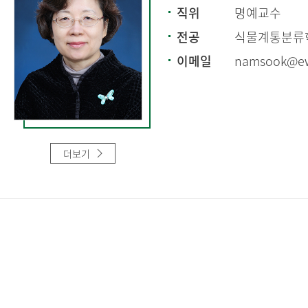
직위
명예교수
전공
식물계통분류
이메일
namsook@ew
더보기