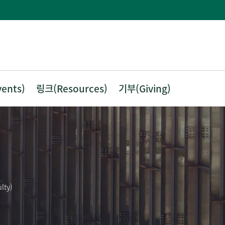
ents)
링크(Resources)
기부(Giving)
lty)