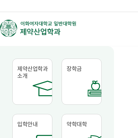
제약산업학과
장학금
소개
입학안내
약학대학