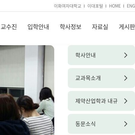
이화여자대학교
이대포털
HOME
ENG
교수진
입학안내
학사정보
자료실
게시판
학사안내
교과목소개
제약산업학과 내규
동문소식