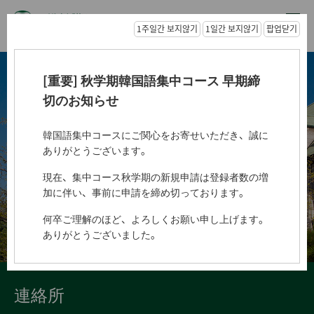
1주일간 보지않기
1일간 보지않기
팝업닫기
[重要] 秋学期韓国語集中コース 早期締
切のお知らせ
Ewha Language Center
梨花女子大学 言語教育院
韓国語集中コースにご関心をお寄せいただき、誠に
ありがとうございます。
現在、集中コース秋学期の新規申請は登録者数の増
加に伴い、事前に申請を締め切っております。
何卒ご理解のほど、よろしくお願い申し上げます。
ありがとうございました。
連絡所