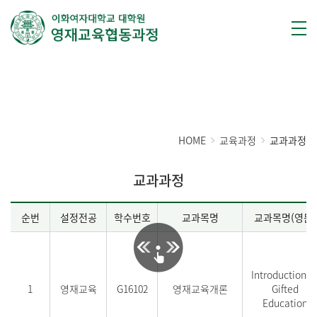
교육과정
HOME
교육과정
교과과정
교과과정
순번
설정전공
학수번호
교과목명
교과목명(영문)
Introduction t
1
영재교육
G16102
영재교육개론
Gifted
Education