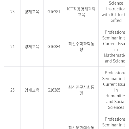
Science
ICT활용영재과학
Instruction
23
영재교육
G16381
교육
with ICT for th
Gifted
Professional
Seminar in th
최신수학과학동
Current Issues
24
영재교육
G16384
향
in
Mathematics
and Science
Professional
Seminar in th
Current Issues
최신인문사회동
25
영재교육
G16385
in
향
Humanities
and Social
Sciences
Professional
Seminar in th
최신문화예술동