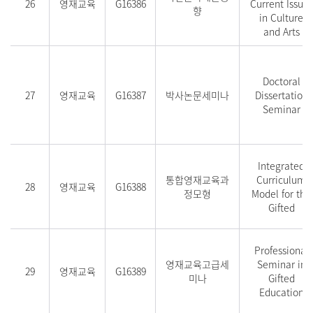
26
영재교육
G16386
Current Issues
향
in Culture
and Arts
Doctoral
27
영재교육
G16387
박사논문세미나
Dissertation
Seminar
Integrated
통합영재교육과
Curriculum
28
영재교육
G16388
정모형
Model for the
Gifted
Professional
영재교육고급세
Seminar in
29
영재교육
G16389
미나
Gifted
Education