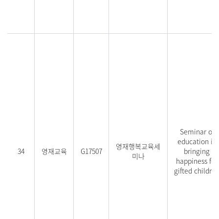
Seminar of
education in
영재행복교육세
34
영재교육
G17507
bringing
미나
happiness for
gifted childre