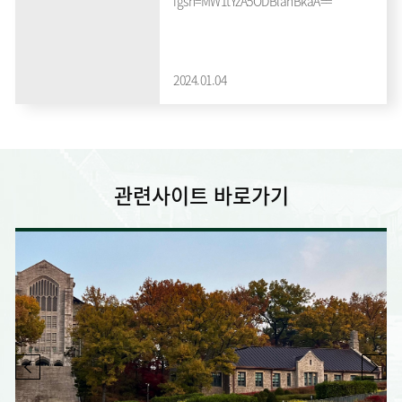
igsh=MW1tYzA5ODBlanBkaA==
2024.01.04
관련사이트
바로가기