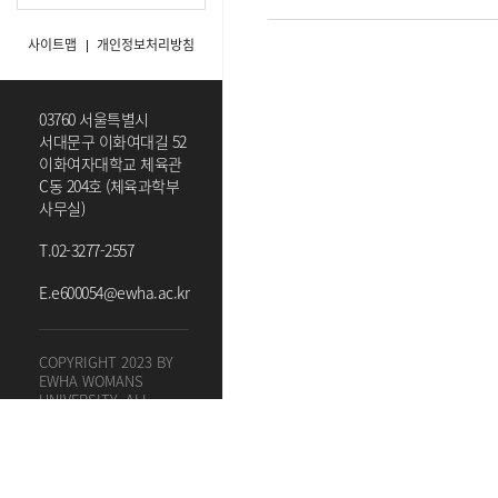
사이트맵
개인정보처리방침
03760 서울특별시
서대문구 이화여대길 52
이화여자대학교 체육관
C동 204호 (체육과학부
사무실)
T.
02-3277-2557
E.
e600054@ewha.ac.kr
COPYRIGHT 2023 BY
EWHA WOMANS
UNIVERSITY. ALL
RIGHTS RESERVED.