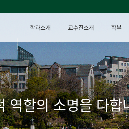
학과소개
교수진소개
학부
 역할의 소명을 다합