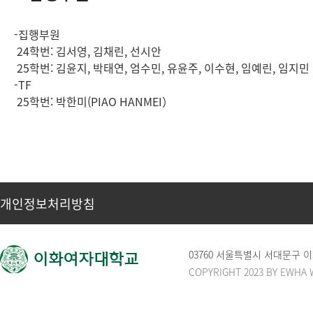
-집행부원
24학번: 김서영, 김채린, 선시안
25학번: 김윤지, 박태연, 엄수민, 유윤주, 이수현, 임예린, 임지민
-TF
25학번: 박한미(PIAO HANMEI）
개인정보처리방침
03760 서울특별시 서대문구
COPYRIGHT 2023 BY EWHA 