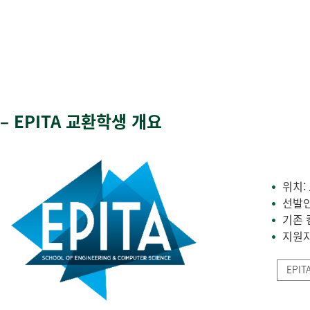
– EPITA 교환학생 개요
위치:
•
선발인
•
기존 
•
지원자
•
EPI