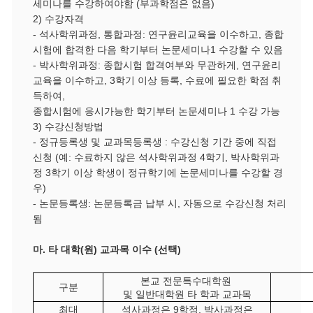
세미나를 수강하여야함
(
부과학점은 없음
)
2)
수강자격
-
석사학위과정
,
통합과정
:
연구윤리교육을 이수하고
,
종합
시험에 합격한 다음 학기부터 논문세미나
1
수강할 수 있음
-
박사학위과정
:
종합시험 합격여부와 무관하게
,
연구윤리
교육을 이수하고
, 3
학기 이상 등록
,
수료에 필요한 학점 취
득하여
,
종합시험에 응시가능한 학기부터 논문세미나
1
수강 가능
3)
수강신청방법
-
정규등록생 및 교과목등록생
:
수강신청 기간 중에 직접
신청
(
예
:
수료하지 않은 석사학위과정
4
학기
,
박사학위과
정
3
학기 이상 학생이 정규학기에 논문세미나를 수강할 경
우
)
-
논문등록생
:
논문등록금 납부 시
,
자동으로 수강신청 처리
됨
마
.
타 대학
(
원
)
교과목 이수
(
선택
)
본교 전문특수대학원
구분
및 일반대학원 타 학과 교과목
최대
석사과정은
9
학점
,
박사과정은