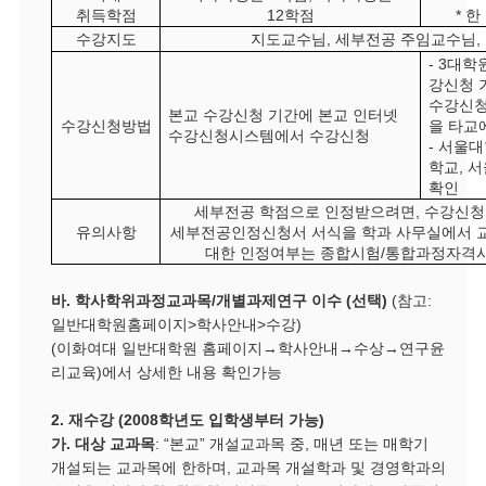
취득학점
12
학점
*
한
수강지도
지도교수님
,
세부전공 주임교수님
,
- 3
대학
강신청 
수강신
본교 수강신청 기간에 본교 인터넷
수강신청방법
을 타교
수강신청시스템에서 수강신청
-
서울대
학교
,
서
확인
세부전공 학점으로 인정받으려면
,
수강신청
유의사항
세부전공인정신청서 서식을 학과 사무실에서 
대한 인정여부는 종합시험
/
통합과정자격시
바
.
학사학위과정교과목
/
개별과제연구 이수
(
선택
)
(
참고
:
일반대학원홈페이지
>
학사안내
>
수강
)
(이화여대 일반대학원 홈페이지→학사안내→수상→연구윤
리교육)에서 상세한 내용 확인가능
2.
재수강
(2008
학년도 입학생부터 가능
)
가
.
대상 교과목
: “
본교
”
개설교과목 중
,
매년 또는 매학기
개설되는 교과목에 한하며
,
교과목 개설학과 및 경영학과의