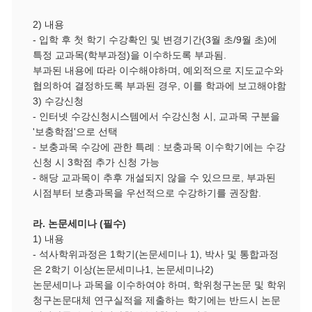
2)
내용
-
입학 후 첫 학기 수강확인 및 변경기간
(3
월 초
/9
월 초
)
에
특정 교과목
(
학부과정
)
을 이수하도록 부과됨
.
부과된 내용에 따라 이수해야하며
,
예외적으로 지도교수와
협의하여 결정하도록 부과된 경우
,
이를 학과에 보고해야함
3)
수강신청
-
인터넷 수강신청시스템에서 수강신청 시
,
교과목 구분을
'
보충학점
'
으로 선택
-
보충과목 수강에 관한 특례
:
보충과목 이수학기에는 수강
신청 시
3
학점 추가 신청 가능
-
해당 교과목이 추후 개설되지 않을 수 있으므로
,
부과된
시점부터 보충과목을 우선적으로 수강하기를 권장함
.
라
.
논문세미나
(
필수
)
1)
내용
-
석사학위과정은
1
학기
(
논문세미나
1),
박사 및 통합과정
은
2
학기 이상
(
논문세미나
1,
논문세미나
2)
논문세미나 과목을 이수하여야 하며
,
학위청구논문 및 학위
청구논문대체 연구실적을 제출하는 학기에는 반드시 논문