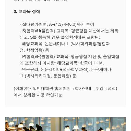
3. 교과목 성적
-
절대평가이며
, A+(4.3)~F(0.0)
까지 부여
- S(
합격
)/U(
불합격
)
교과목
:
평균평점 계산에서는 제외
되고
, S
를 취득한 경우 졸업학점에는 포함됨
:
해당교과목
:
논문세미나
Ⅰ (
박사학위과정
/
통합과
정
,
학점없음
)
등
- P(
합격
)/F(
불합격
)
교과목
:
평균평점 계산 및 졸업학점
에 포함하지 아니함
:
해당교과목
:
한국어
Ⅰ~Ⅳ,
연구윤리
,
논문세미나
(
석사학위과정
),
논문세미나
Ⅱ (
박사학위과정
,
통합과정
)
등
(이화여대 일반대학원 홈페이지→학사안내→수강→성적)
에서 상세한 내용 확인가능