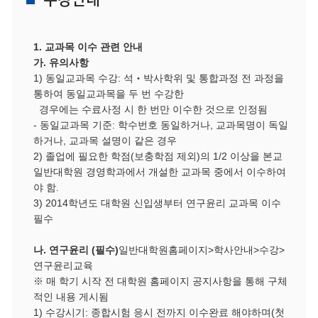
1. 교과목 이수 관련 안내
가
.
유의사항
1)
동일교과목 수강
:
석
‧
박사학위 및 통합과정 전 과정을
통하여 동일교과목을 두 번 수강한
경우에는 수료사정 시 한 번만 이수한 것으로 인정됨
-
동일교과목 기준
:
학수번호 동일하거나
,
교과목명이 독일
하거나
,
교과목 설명이 같은 경우
2)
졸업에 필요한 학점
(
보충학점 제외
)
의
1/2
이상을 본교
일반대학원 경영학과에서 개설한 교과목 중에서 이수하여
야 함
.
3) 2014
학년도 대학원 신입생부터 연구윤리 교과목 이수
필수
나
.
연구윤리
(
필수
)
일반대학원홈페이지
>
학사안내
>
수강
>
연구윤리교육
※
매 학기 시작 전 대학원 홈페이지 공지사항을 통해 구체
적인 내용 게시됨
1)
수강시기
:
종합시험 응시 전까지 이수완료 해야하며
(
첫