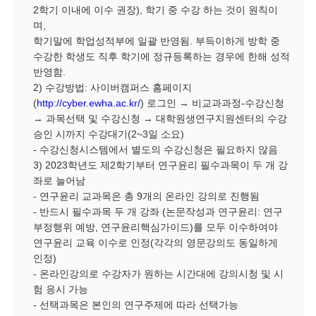
2
학기 이내에 이수 권장
),
학기 중 수강 하는 것이 원칙이
며
,
학기말에 학업성적부에 일괄 반영됨
.
부득이하게 방학 중
수강한 학생도 직후 학기에 정규등록하는 경우에 한해 성적
반영함
.
2)
수강방법
:
사이버캠퍼스 홈페이지
(
http://cyber.ewha.ac.kr/
)
로그인
→
비교과과정
-
수강신청
→
과목선택 및 수강신청
→
대학원생연구지원센터의 수강
승인 시까지 수강대기
(2~3
일 소요
)
-
수강신청시스템에서 별도의 수강신청은 필요하지 않음
3) 2023
학년도 제
2
학기부터 연구윤리 필수과목이 두 개 강
좌로 늘어남
-
연구윤리 교과목은 총
9
개의 온라인 강의로 진행됨
-
반드시 필수과목 두 개 강좌
(
논문작성과 연구윤리
:
연구
부정행위 예방
,
연구윤리핵심가이드
)
를 모두 이수하여야
연구윤리 교육 이수로 인정
(
각각의 영문강의도 동일하게
인정
)
-
온라인강의로 수강자가 원하는 시간대에 강의시청 및 시
험 응시 가능
-
선택과목은 본인의 연구주제에 따라 선택가능