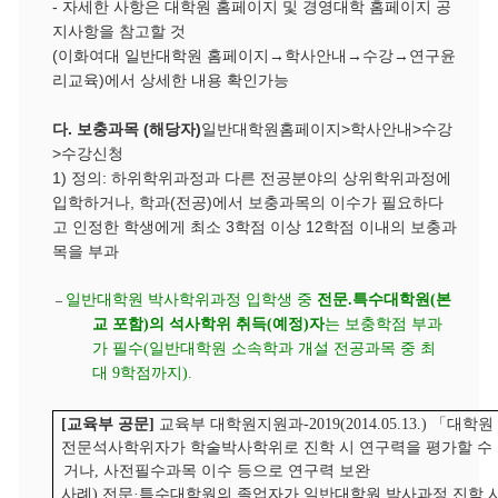
-
자세한 사항은 대학원 홈페이지 및 경영대학 홈페이지 공
지사항을 참고할 것
(
이화여대 일반대학원 홈페이지
→
학사안내
→수강
→연구윤
리교육
)에서 상세한 내용 확인가능
다
.
보충과목
(
해당자
)
일반대학원홈페이지
>
학사안내
>
수강
>
수강신청
1)
정의
:
하위학위과정과 다른 전공분야의 상위학위과정에
입학하거나
,
학과
(
전공
)
에서 보충과목의 이수가 필요하다
고 인정한 학생에게 최소
3
학점 이상
12
학점 이내의 보충과
목을 부과
일반대학원 박사학위과정 입학생 중
전문
.
특수대학원
(
본
–
교 포함
)
의 석사학위 취득
(
예정
)
자
는 보충학점 부과
가 필수
(
일반대학원 소속학과 개설 전공과목 중 최
대
9
학점까지
).
[
교육부 공문
]
교육부 대학원지원과
-2019(2014.05.13.)
「
대학원
전문석사학위자가 학술박사학위로 진학 시 연구력을 평가할 수 
거나
,
사전필수과목 이수 등으로 연구력 보완
사례
)
전문
·
특수대학원의 졸업자가 일반대학원 박사과정 진학 