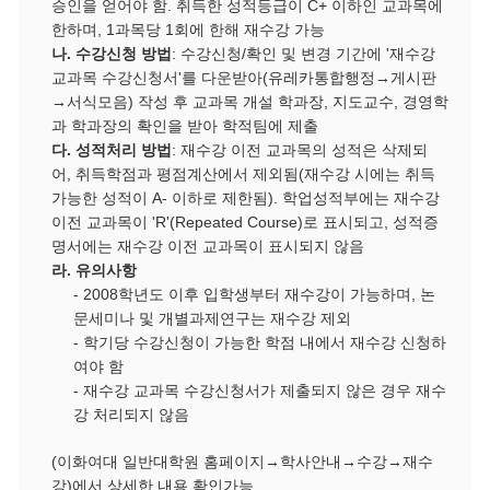
승인을 얻어야 함
.
취득한 성적등급이
C+
이하인 교과목에
한하며
, 1
과목당
1
회에 한해 재수강 가능
나
.
수강신청 방법
:
수강신청
/
확인 및 변경 기간에
'
재수강
교과목 수강신청서
'
를 다운받아
(
유레카통합행정
→
게시판
→
서식모음
)
작성 후 교과목 개설 학과장
,
지도교수
,
경영학
과 학과장의 확인을 받아 학적팀에 제출
다
.
성적처리 방법
:
재수강 이전 교과목의 성적은 삭제되
어
,
취득학점과 평점계산에서 제외됨
(
재수강 시에는 취득
가능한 성적이
A-
이하로 제한됨
).
학업성적부에는 재수강
이전 교과목이
'R'(Repeated Course)
로 표시되고
,
성적증
명서에는 재수강 이전 교과목이 표시되지 않음
라
.
유의사항
- 2008
학년도 이후 입학생부터 재수강이 가능하며
,
논
문세미나 및 개별과제연구는 재수강 제외
-
학기당 수강신청이 가능한 학점 내에서 재수강 신청하
여야 함
-
재수강 교과목 수강신청서가 제출되지 않은 경우 재수
강 처리되지 않음
(이화여대 일반대학원 홈페이지→학사안내→수강→재수
강)에서 상세한 내용 확인가능