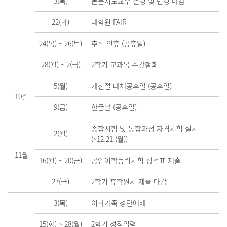
3(목)
논문지도교수 결정 및 변경 마감
22(화)
대학원 FAIR
24(목)
~
26(토)
추석 연휴 (공휴일)
28(월)
~
2(금)
2학기 교과목 수강철회
5(월)
개천절 대체공휴일 (공휴일)
10월
9(금)
한글날 (공휴일)
종합시험 및 통합과정 자격시험 실시
2(월)
(~12.21.(월))
11월
16(월)
~
20(금)
공인어학능력시험 성적표 제출
27(금)
2학기 휴학원서 제출 마감
3(목)
이화가족 성탄예배
15(화)
~
28(월)
2학기 성적입력