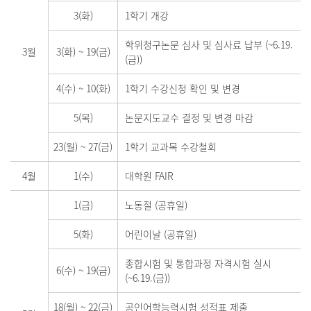
3(화)
1학기 개강
학위청구논문 심사 및 심사료 납부 (~6.19.
3월
3(화)
~
19(금)
(금))
4(수)
~
10(화)
1학기 수강신청 확인 및 변경
5(목)
논문지도교수 결정 및 변경 마감
23(월)
~
27(금)
1학기 교과목 수강철회
4월
1(수)
대학원 FAIR
1(금)
노동절 (공휴일)
5(화)
어린이날 (공휴일)
종합시험 및 통합과정 자격시험 실시
6(수)
~
19(금)
(~6.19.(금))
18(월)
~
22(금)
공인어학능력시험 성적표 제출