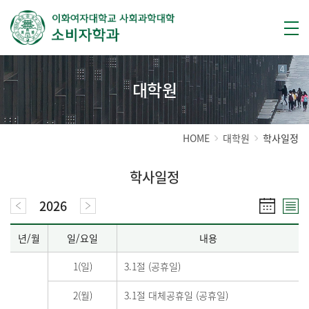
대학원
HOME
대학원
학사일정
학사일정
2026
년/월
일/요일
내용
1(일)
3.1절 (공휴일)
2(월)
3.1절 대체공휴일 (공휴일)