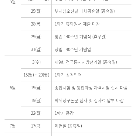
5월
25(월)
부처님오신날 대체공휴일 (공휴일)
28(목)
1학기 휴학원서 제출 마감
29(금)
창립 140주년 기념식 (휴무일)
31(일)
창립 140주년 기념일
3(수)
제9회 전국동시지방선거일 (공휴일)
15(월)
~
29(월)
1학기 성적입력
6월
19(금)
종합시험 및 통합과정 자격시험 실시 마감
19(금)
학위청구논문 심사 및 심사료 납부 마감
22(월)
1학기 종강
7월
17(금)
제헌절 (공휴일)