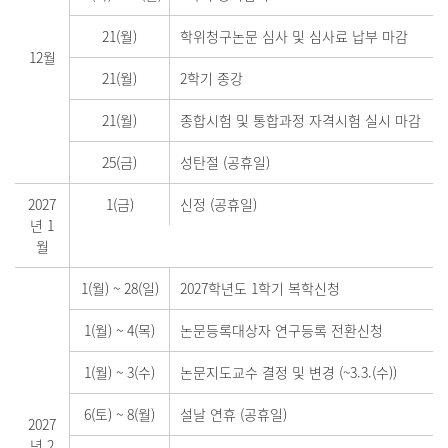
21(월)
학위청구논문 심사 및 심사료 납부 마감
12월
21(월)
2학기 종강
21(월)
종합시험 및 통합과정 자격시험 실시 마감
25(금)
성탄절 (공휴일)
2027
1(금)
신정 (공휴일)
년 1
월
1(월)
~
28(일)
2027학년도 1학기 복학신청
1(월)
~
4(목)
논문등록대상자 연구등록 전환신청
1(월)
~
3(수)
논문지도교수 결정 및 변경 (~3.3.(수))
6(토)
~
8(월)
설날 연휴 (공휴일)
2027
년 2