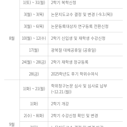
1(토)
~
31(월)
2학기 복학신청
3(월)
~
3(목)
논문지도교수 결정 및 변경 (~9.3.(목))
3(월)
~
6(목)
논문등록대상자 연구등록 전환신청
8월
10(월)
~
12(수)
2학기 신입생 및 재학생 수강신청
17(월)
광복절 대체공휴일 (공휴일)
24(월)
~
28(금)
2학기 재학생 정규등록
28(금)
2025학년도 후기 학위수여식
학위청구논문 심사 및 심사료 납부
1(화)
~
21(월)
(~12.21.(월))
1(화)
2학기 개강
2(수)
~
8(화)
2학기 수강신청 확인 및 변경
9월