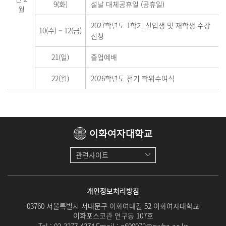
9(화)
설날 대체공휴일 (공휴일)
월
2027학년도 1학기 신입생 및 재학생 수강
10(수)
~
12(금)
신청
21(일)
졸업예배
22(월)
2026학년도 전기 학위수여식
이화여자대학교
관련사이트
개인정보처리방침
03760 서울특별시 서대문구 이화여대길 52 이화여자대학교
이화포스코관 연구동 107호