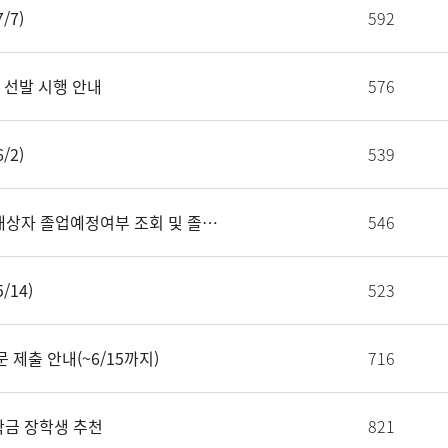
/7)
592
정 선발 시행 안내
576
/2)
539
[학부] 2025학년도 후기(2026년 8월) 졸업대상자 졸업예정여부 조회 및 졸업 의사 신청 안내(~05/18)
546
14)
523
 제출 안내(~6/15까지)
716
학금 장학생 추천
821