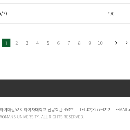
/7)
790
2
3
4
5
6
7
8
9
10
1
이화여대길52 이화여자대학교 신공학관 453호
TEL.
02)3277-4212
E-MAIL.
WOMANS UNIVERSITY. ALL RIGHTS RESERVED.