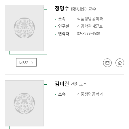
정명수
(鄭明洙)
교수
소속
식품생명공학과
연구실
신공학관 457호
연락처
02-3277-4508
더보기
김미란
객원교수
소속
식품생명공학과