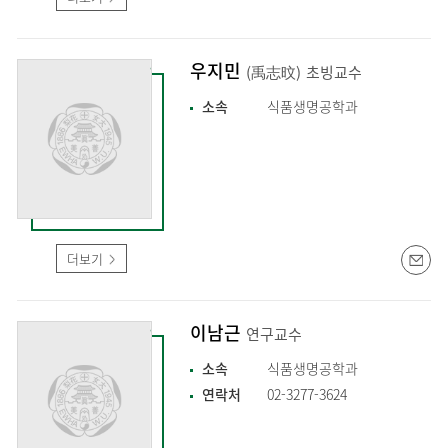
우지민
(禹志旼)
초빙교수
소속
식품생명공학과
더보기
이남근
연구교수
소속
식품생명공학과
연락처
02-3277-3624