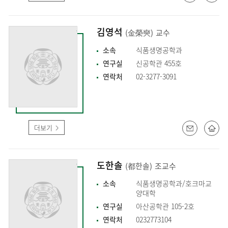
김영석
(金榮奭)
교수
소속
식품생명공학과
연구실
신공학관 455호
연락처
02-3277-3091
더보기
도한솔
(都한솔)
조교수
소속
식품생명공학과/호크마교
양대학
연구실
아산공학관 105-2호
연락처
0232773104