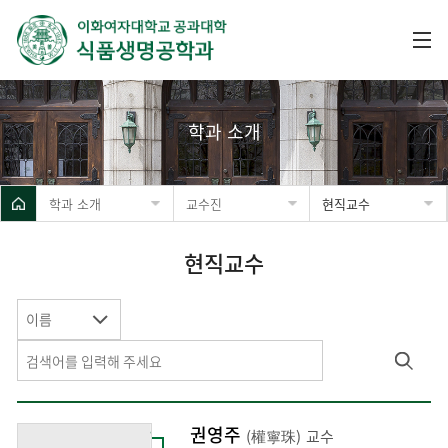
학과 소개
학과 소개
교수진
현직교수
현직교수
이름
권영주
(權寧珠)
교수