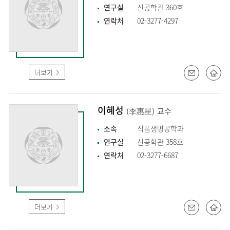
연구실
신공학관 360호
연락처
02-3277-4297
더보기
이혜성
(李惠星)
교수
소속
식품생명공학과
연구실
신공학관 358호
연락처
02-3277-6687
더보기