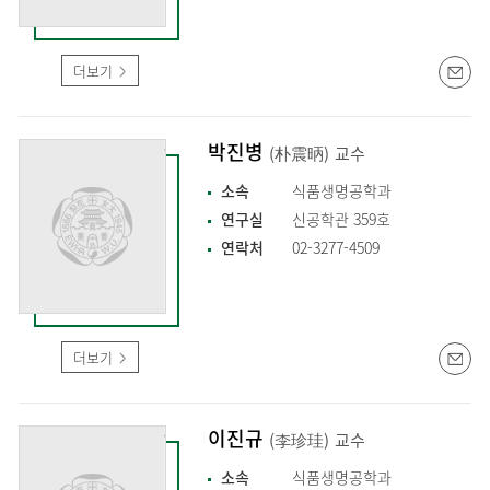
더보기
박진병
(朴震昞)
교수
소속
식품생명공학과
연구실
신공학관 359호
연락처
02-3277-4509
더보기
이진규
(李珍珪)
교수
소속
식품생명공학과