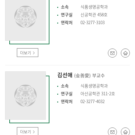
소속
식품생명공학과
연구실
신공학관 458호
연락처
02-3277-3103
더보기
김선애
(金善愛)
부교수
소속
식품생명공학과
연구실
아산공학관 311-2호
연락처
02-3277-4032
더보기