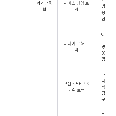
학과간융
서비스·경영 트
방
합
랙
융
합
O-
개
미디어·문화 트
방
랙
융
합
T-
지
콘텐츠서비스&
식
기획 트랙
탐
구
E-