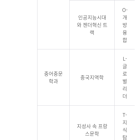
O-
인공지능시대
개
와 젠더혁신 트
방
랙
융
합
L-
글
중어중문
로
중국지역학
학과
벌
리
더
T-
지
지성사 속 프랑
식
스문학
탐