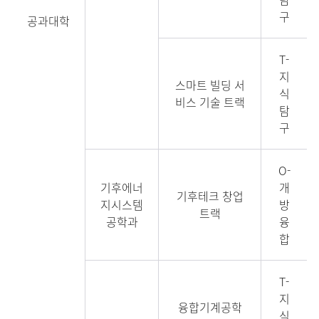
구
공과대학
T-
지
스마트 빌딩 서
식
비스 기술 트랙
탐
구
O-
기후에너
개
기후테크 창업
지시스템
방
트랙
공학과
융
합
T-
지
융합기계공학
식