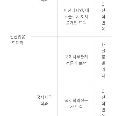
E-
패션디자인, 테
산
크놀로지 & 제
학
품개발 트랙
연
계
신산업융
합대학
L-
글
국제사무관리
로
전문가 트랙
벌
리
더
E-
국제사무
산
국제회의전문
학과
학
가 트랙
연
계