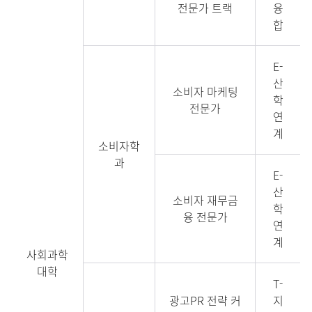
전문가 트랙
융
합
E-
산
소비자 마케팅
학
전문가
연
계
소비자학
과
E-
산
소비자 재무금
학
융 전문가
연
계
사회과학
대학
T-
광고PR 전략 커
지