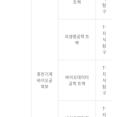
트랙
탐
구
T-
지
의생명공학 트
식
랙
탐
구
T-
휴먼기계
지
바이오데이터
바이오공
식
공학 트랙
학부
탐
구
T-
지