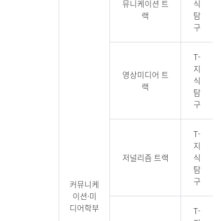
뮤니케이션 트
식
랙
탐
구
T-
지
영상미디어 트
식
랙
탐
구
T-
지
저널리즘 트랙
식
탐
구
커뮤니케
이션·미
디어학부
T-