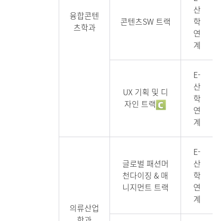
산
융합콘텐
콘텐츠SW 트랙
학
츠학과
연
계
E-
산
UX 기획 및 디
학
자인 트랙
연
계
E-
글로벌 패션머
산
천다이징 & 매
학
니지먼트 트랙
연
계
의류산업
학과