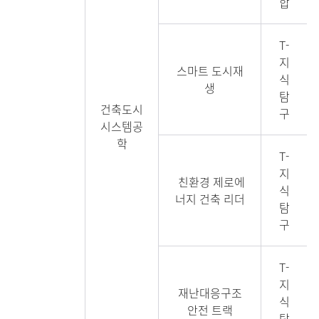
합
T-
지
스마트 도시재
식
생
탐
건축도시
구
시스템공
학
T-
지
친환경 제로에
식
너지 건축 리더
탐
구
T-
지
재난대응구조
식
안전 트랙
탐