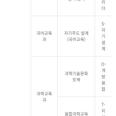
리
더
S-
자
국어교육
자기주도 설계
기
과
(국어교육)
설
계
O-
개
과학기술문화
방
트랙
융
합
과학교육
과
T-
지
융합과학교육