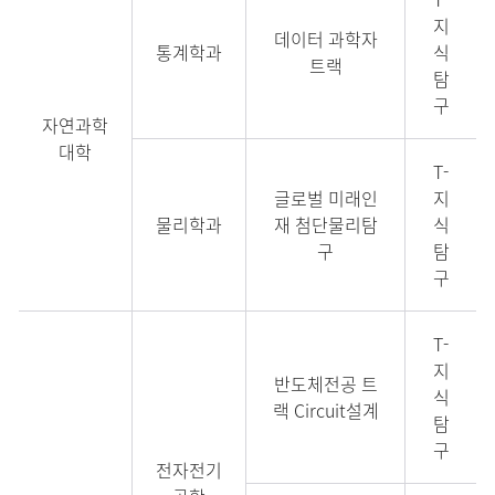
지
데이터 과학자
통계학과
식
트랙
탐
구
자연과학
대학
T-
글로벌 미래인
지
물리학과
재 첨단물리탐
식
구
탐
구
T-
지
반도체전공 트
식
랙 Circuit설계
탐
구
전자전기