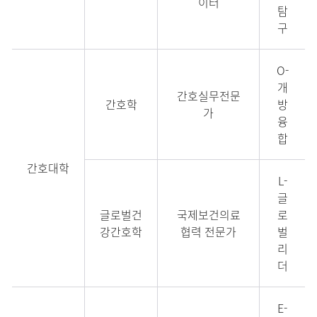
이터
탐
구
O-
개
간호실무전문
간호학
방
가
융
합
간호대학
L-
글
글로벌건
국제보건의료
로
강간호학
협력 전문가
벌
리
더
E-