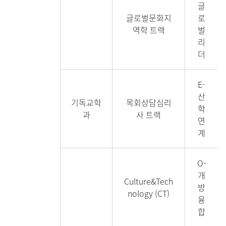
글
글로벌문화지
로
역학 트랙
벌
리
더
E-
산
기독교학
목회상담심리
학
과
사 트랙
연
계
O-
개
Culture&Tech
방
nology (CT)
융
합