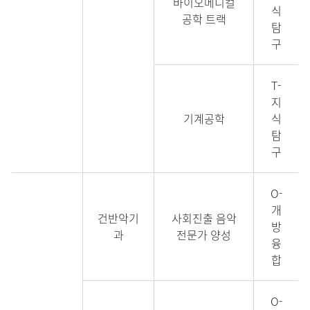
바이오메디컬
식
공학 트랙
탐
구
T-
지
기계공학
식
탐
구
O-
개
건반악기
사회진출 음악
방
과
전문가 양성
융
합
O-