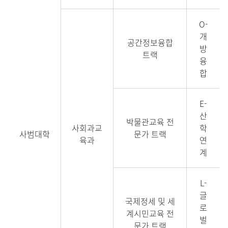
O-
개
공간정보융합
방
트랙
융
합
E-
산
박물관교육 전
사회과교
학
사범대학
문가 트랙
육과
연
계
L-
글
국제정세 및 세
로
계시민교육 전
벌
문가 트랙