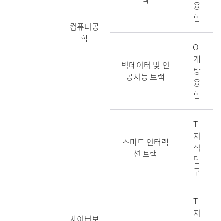
융
합
컴퓨터공
학
O-
개
빅데이터 및 인
방
공지능 트랙
융
합
T-
지
스마트 인터랙
식
션 트랙
탐
구
T-
지
사이버보