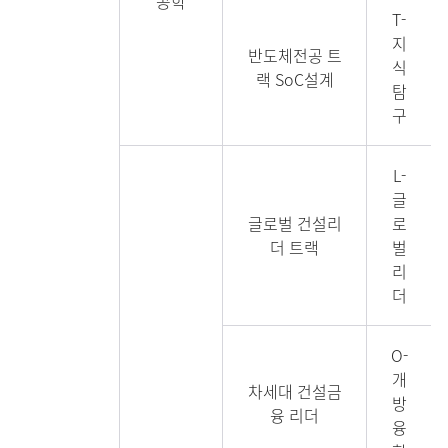
공학
T-
지
반도체전공 트
식
랙 SoC설계
탐
구
L-
글
글로벌 건설리
로
더 트랙
벌
리
더
O-
개
차세대 건설금
방
융 리더
융