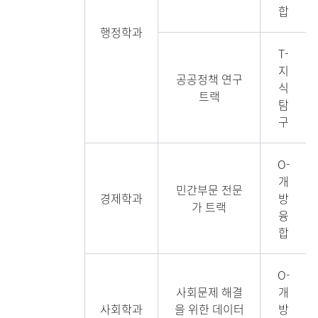
합
행정학과
T-
지
공공정책 연구
식
트랙
탐
구
O-
개
민간부문 전문
경제학과
방
가 트랙
융
합
O-
사회문제 해결
개
사회학과
을 위한 데이터
방