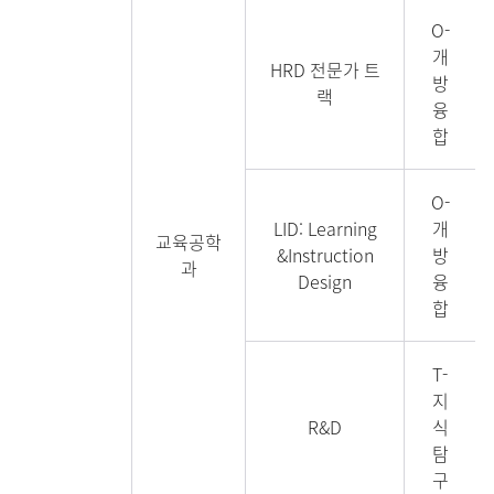
O-
개
HRD 전문가 트
방
랙
융
합
O-
LID: Learning
개
교육공학
&Instruction
방
과
Design
융
합
T-
지
R&D
식
탐
구