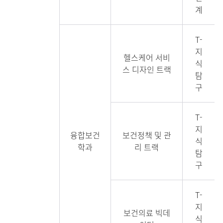
계
T-
지
헬스케어 서비
식
스 디자인 트랙
탐
구
T-
지
융합보건
보건정책 및 관
식
학과
리 트랙
탐
구
T-
지
보건의료 빅데
식