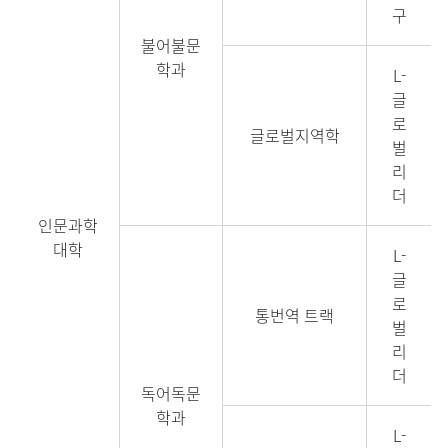
구
불어불문
학과
L-
글
로
글로벌지역학
벌
리
더
인문과학
대학
L-
글
로
통번역 트랙
벌
리
더
독어독문
학과
L-