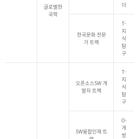
더
글로벌한
국학
T-
지
한국문화 전문
식
가 트랙
탐
구
T-
지
오픈소스SW 개
식
발자 트랙
탐
구
O-
개
SW융합인재 트
방
랙