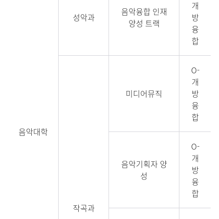
개
음악융합 인재
성악과
방
양성 트랙
융
합
O-
개
미디어뮤직
방
융
합
음악대학
O-
개
음악기획자 양
방
성
융
합
작곡과