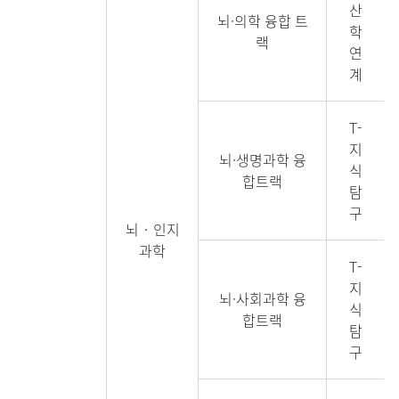
산
뇌·의학 융합 트
학
랙
연
계
T-
지
뇌·생명과학 융
식
합트랙
탐
구
뇌‧인지
과학
T-
지
뇌·사회과학 융
식
합트랙
탐
구