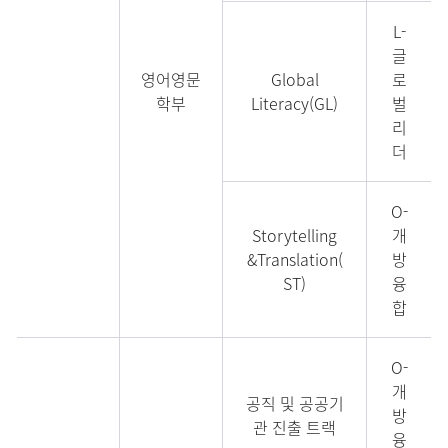
L-
글
영어영문
Global
로
학부
Literacy(GL)
벌
리
더
O-
Storytelling
개
&Translation(
방
ST)
융
합
O-
개
공직 및 공공기
방
관 진출 트랙
융