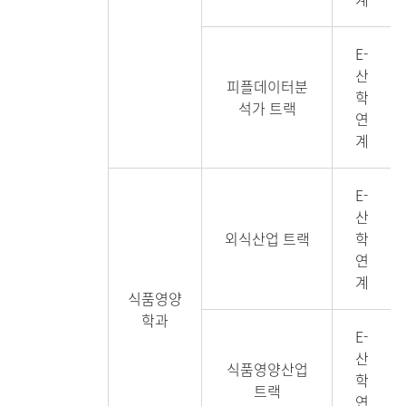
E-
산
피플데이터분
학
석가 트랙
연
계
E-
산
외식산업 트랙
학
연
계
식품영양
학과
E-
산
식품영양산업
학
트랙
연