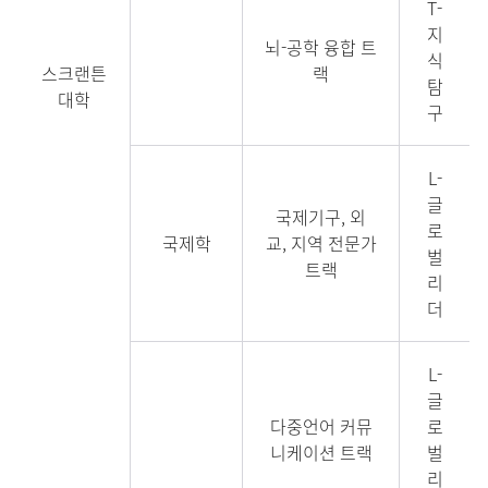
T-
지
뇌-공학 융합 트
식
스크랜튼
랙
탐
대학
구
L-
글
국제기구, 외
로
국제학
교, 지역 전문가
벌
트랙
리
더
L-
글
다중언어 커뮤
로
니케이션 트랙
벌
리