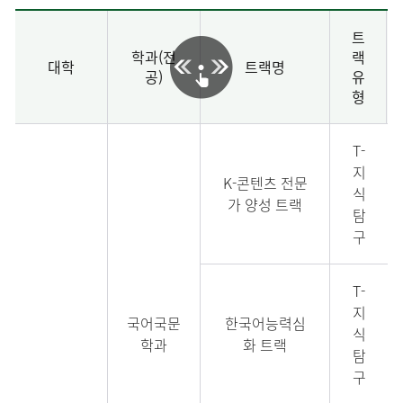
트
학과(전
랙
대학
트랙명
공)
유
형
T-
지
K-콘텐츠 전문
식
가 양성 트랙
탐
구
T-
지
국어국문
한국어능력심
식
학과
화 트랙
탐
구