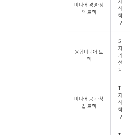
지
미디어 경영·정
식
책 트랙
탐
구
S-
자
융합미디어 트
기
랙
설
계
T-
지
미디어 공학·창
식
업 트랙
탐
구
T-