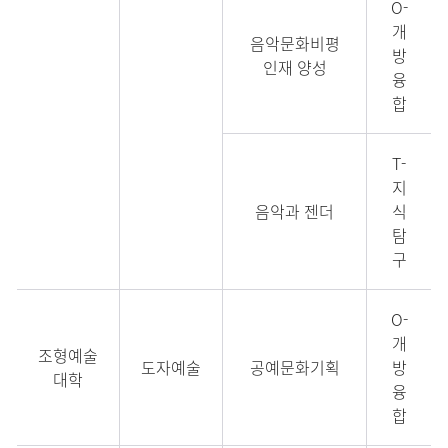
O-
개
음악문화비평
방
인재 양성
융
합
T-
지
음악과 젠더
식
탐
구
O-
개
조형예술
도자예술
공예문화기획
방
대학
융
합