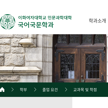
학과소개
학부
졸업 요건
교과목 및 학점