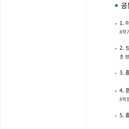
공
1.
8학
2. 
총 평
3.
4.
8학점
5.