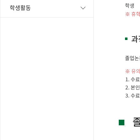
학생
학생활동
휴학
과
졸업논
유
수료
본인
수료