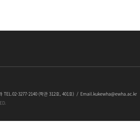
과
TEL.
02-3277-2140 (
학관 312호, 401호
)
Email.
kukewha@ewha.ac.kr
ED.