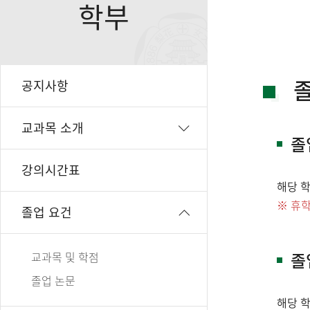
학부
졸
공지사항
교과목 소개
졸
강의시간표
해당 
휴학
졸업 요건
졸
교과목 및 학점
졸업 논문
해당 