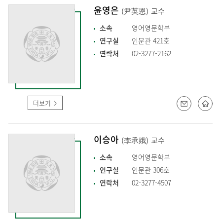
윤영은
(尹英恩)
교수
소속
영어영문학부
연구실
인문관 421호
연락처
02-3277-2162
더보기
이승아
(李承娥)
교수
소속
영어영문학부
연구실
인문관 306호
연락처
02-3277-4507