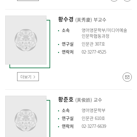
황수경
(黃秀慶)
부교수
소속
영어영문학부/미디어예술
인문학협동과정
연구실
인문관 307호
연락처
02-3277-4525
더보기
황준호
(黃俊皓)
교수
소속
영어영문학부
연구실
인문관 610호
연락처
02-3277-6639