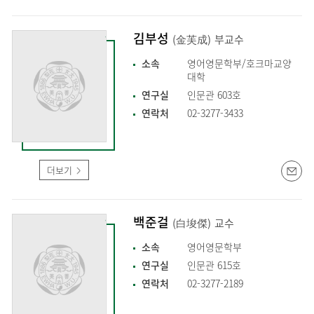
김부성
(金芙成)
부교수
소속
영어영문학부/호크마교양
대학
연구실
인문관 603호
연락처
02-3277-3433
더보기
백준걸
(白埈傑)
교수
소속
영어영문학부
연구실
인문관 615호
연락처
02-3277-2189