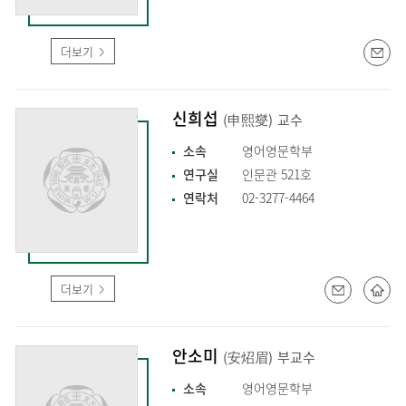
더보기
신희섭
(申熙燮)
교수
소속
영어영문학부
연구실
인문관 521호
연락처
02-3277-4464
더보기
안소미
(安炤眉)
부교수
소속
영어영문학부