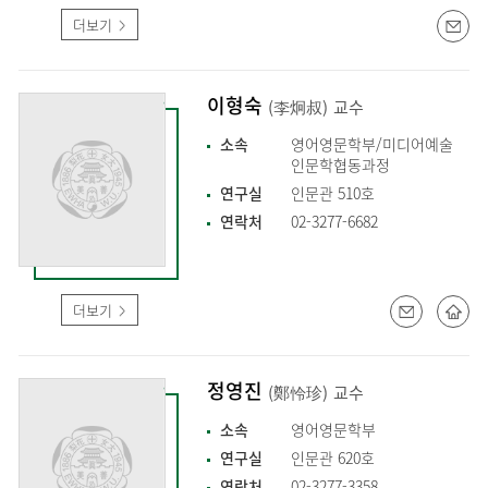
더보기
이형숙
(李炯叔)
교수
소속
영어영문학부/미디어예술
인문학협동과정
연구실
인문관 510호
연락처
02-3277-6682
더보기
정영진
(鄭怜珍)
교수
소속
영어영문학부
연구실
인문관 620호
연락처
02-3277-3358