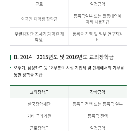
근로
일정금액
등록금일부 또는 활동내역에
외국인 재학생 장학금
따라 차등지급
우월김활란 21세기(대학원 재
등록금 전액 및 일부 연구지원
학생)
비
B. 2014 - 2015년도 및 2016년도 교외장학금
오뚜기, 삼성카드 등 18부분의 시설 기업체 및 단체에서의 기부를
통한 장학금 지급
교외장학금
장학금액
한국장학재단
등록금 전액 또는 등록금 일부
기타 국가기관
등록금 전액
근로장학금
일정금액