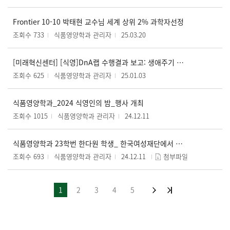
Frontier 10-10 박태현 교수님 세계 상위 2% 과학자선정
조회수 733
식품영양학과 관리자
25.03.20
[미래혁신센터] [식영]DnA랩 수행결과 보고: 생애주기 영양학 보드게임 프로젝트
조회수 625
식품영양학과 관리자
25.01.03
식품영양학과_2024 식영인의 밤_행사 개최
조회수 1015
식품영양학과 관리자
24.12.11
식품영양학과 23학번 한다원 학생_ 한국여성재단에서 개최하는 ‘폐암제로 앰배서더’ 입학식 대표로 임명
조회수 693
식품영양학과 관리자
24.12.11
첨부파일
1
2
3
4
5