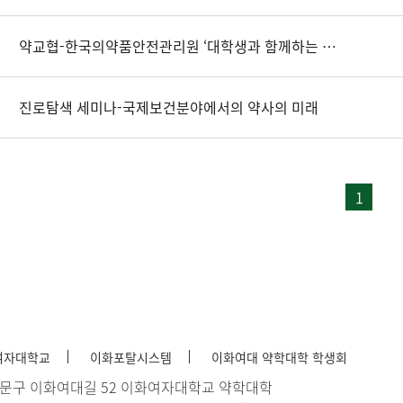
약교협-한국의약품안전관리원 ‘대학생과 함께하는 의약품 안전 세미나’ 안내
진로탐색 세미나-국제보건분야에서의 약사의 미래
1
여자대학교
이화포탈시스템
이화여대 약학대학 학생회
서대문구 이화여대길 52 이화여자대학교 약학대학