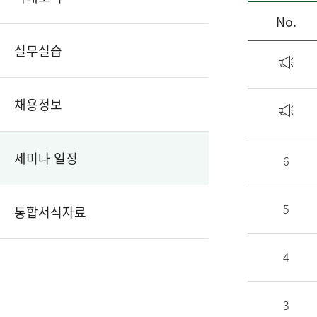
No.
실무실습
채용정보
세미나 일정
6
5
통합서식자료
4
3