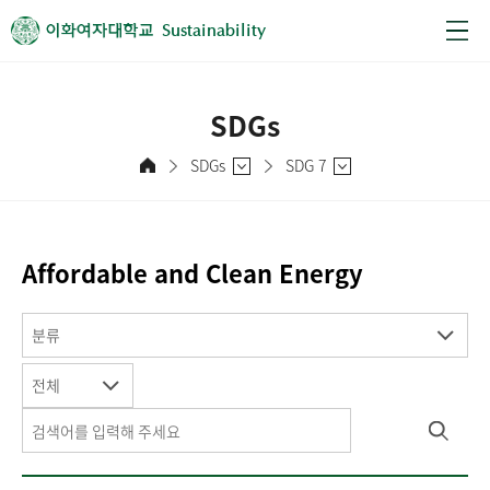
Sustainability
SDGs
SDGs
SDG 7
Affordable and Clean Energy
분류
전체