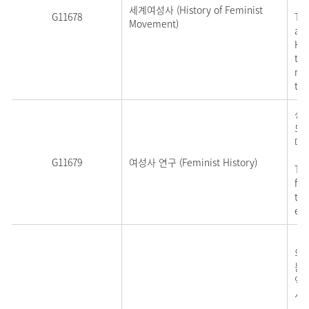
세계여성사 (History of Feminist
G11678
Thi
Movement)
and
Hi
tak
ran
the
성
드
다.
G11679
여성사 연구 (Feminist History)
Thi
fem
the
exp
민
의
는
역
서