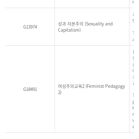
mor
자
방
성과 자본주의 (Sexuality and
G13974
Capitalism)
Thi
ana
젠
향
춘
에
과 
강의
여성주의교육2 (Feminist Pedagogy
G18491
2)
Thi
pre
har
rel
vio
de