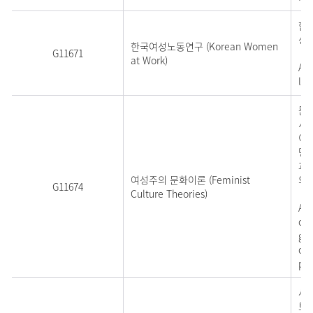
한
성
한국여성노동연구 (Korean Women
G11671
at Work)
An 
lab
문
서 
이 
명
과
여성주의 문화이론 (Feminist
의
G11674
Culture Theories)
An 
of 
gen
cul
poi
사회
토