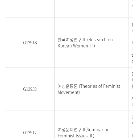
exa
soc
한국
시
한국여성연구Ⅱ (Research on
G13918
Thi
Korean Women Ⅱ)
inc
the
of 
한국
재
여성운동론 (Theories of Feminist
는
G13932
Movement)
A s
the
이
으
여성문제연구 II(Seminar on
G13912
Feminist Issues Ⅱ)
Thi