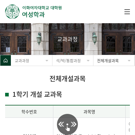
교과과정
교과과정
석/박/통합과정
전체개설과목
전체개설과목
1학기 개설 교과목
학수번호
과목명
여
다.