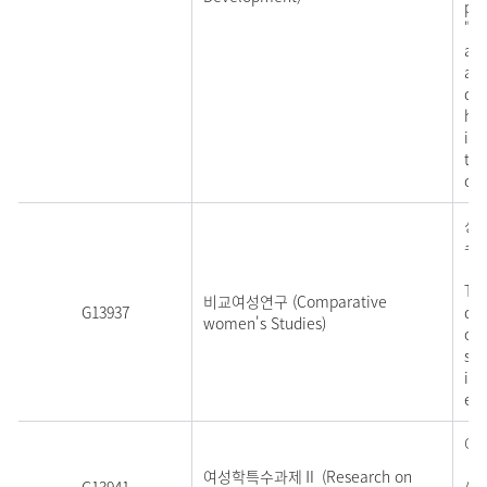
per
"de
and
and
dif
his
imp
thi
org
상
수
Thi
비교여성연구 (Comparative
G13937
dif
women's Studies)
of 
sem
in
exp
여성
여성학특수과제Ⅱ (Research on