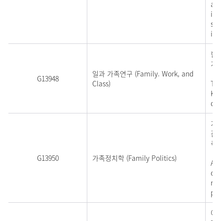
and
in 
sci
in 
한국
가
일과 가족연구 (Family. Work, and
G13948
Class)
Thi
Kor
div
가
관
측
G13950
가족정치학 (Family Politics)
As 
co
rel
pol
여