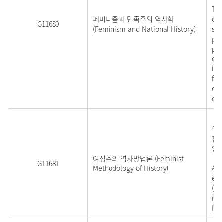
Thi
페미니즘과 민족주의 역사학
on 
G11680
(Feminism and National History)
sta
per
pow
of 
int
fem
cri
eco
여
축
판
양
여성주의 역사방법론 (Feminist
G11681
Methodology of History)
A s
emp
(th
res
fur