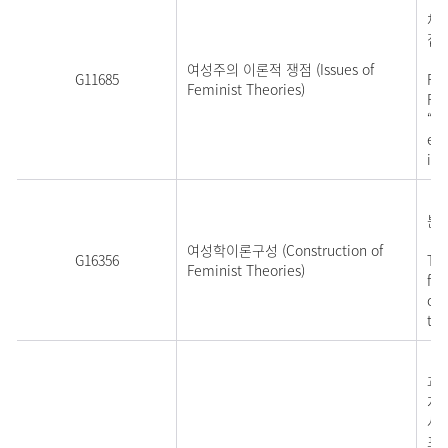
체,
집
여성주의 이론적 쟁점 (Issues of
G11685
Foc
Feminist Theories)
Pro
“wo
etc
ide
여
분
여성학이론구성 (Construction of
G16356
Thi
Feminist Theories)
fra
of 
the
이 
과
지
사
포