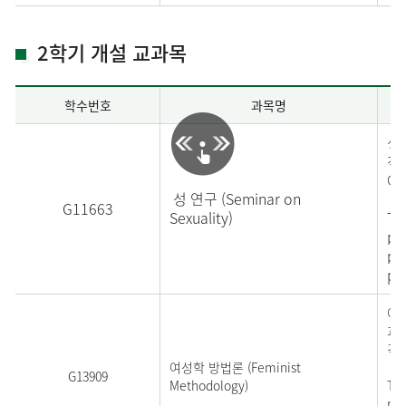
2학기 개설 교과목
학수번호
과목명
생
적
에
성 연구 (Seminar on
G11663
Sexuality)
Th
psy
po
pra
여성
과학
격
여성학 방법론 (Feminist
G13909
Methodology)
Thi
met