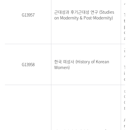
서 
근대성과 후기근대성 연구 (Studies
G13957
Thi
on Modernity & Post-Modernity)
tem
pos
cul
and
근
사
한국 여성사 (History of Korean
G13958
Women)
Thi
in 
of 
성(
이
아
페
A s
reg