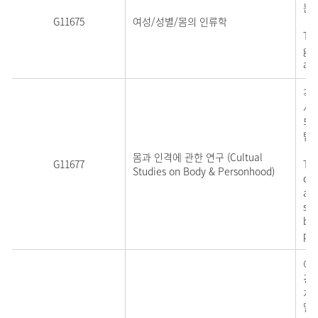
는
G11675
여성/성별/몸의 인류학
Thi
gen
and
각
사
되
탐
몸과 인격에 관한 연구 (Cultual
G11677
Thi
Studies on Body & Personhood)
def
als
sem
bod
pra
여
경험
치
밀