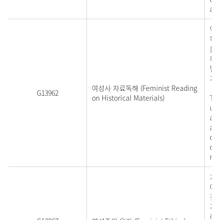
and
역
독
를 
하는
밀도
기,
여성사 자료독해 (Feminist Reading
G13962
on Historical Materials)
Thi
und
abo
awa
col
ord
nee
기
여
것
가
리