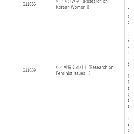
한국여성연구 I (Research on
G11656
Korean Women I)
Thi
emp
de
여
관
다
있
심
론
여성학특수과제Ⅰ (Research on
G11659
Feminist IssuesⅠ)
Foc
Pro
the
poi
the
and
여성
화가
의