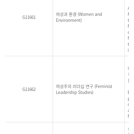
Are
여성과 환경 (Women and
Mot
G11661
Environment)
the
fem
con
fem
the
in 
점
더
적
를 
여성주의 리더십 연구 (Feminist
G11662
Leadership Studies)
Bas
gen
of 
ana
for
성