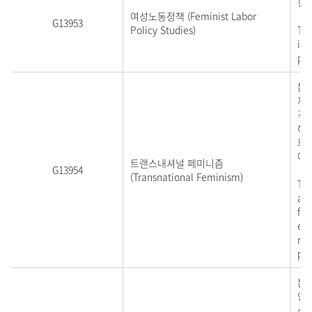
형
여성노동정책 (Feminist Labor
G13953
Policy Studies)
Thi
ins
pol
본 
재
겪
해
화
에 
트랜스내셔널 페미니즘
G13954
(Transnational Feminism)
The
and
fem
exa
reg
pol
본
양
성