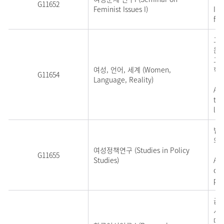
G11652
Feminist Issues I)
Int
fem
그 
온다
고
여성, 언어, 세계 (Women,
학
G11654
Language, Reality)
A c
to 
la
법
의
여성정책연구 (Studies in Policy
G11655
Studies)
An 
on 
pos
급
서
대