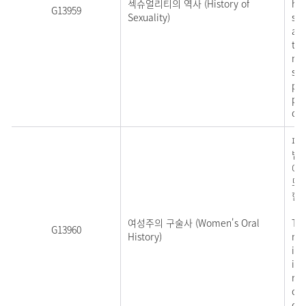
섹슈얼리티의 역사 (History of
his
G13959
Sexuality)
sex
and
tra
mov
soc
pol
par
cla
페
법론
에
므
한 
여성주의 구술사 (Women's Oral
The
G13960
History)
met
int
in 
res
of 
ove