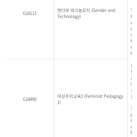
젠더와 테크놀로지 (Gender and
Thi
G18113
Technology)
tec
whi
wit
soc
tec
me
tec
젠
향
춘
에
과 
여성주의교육1 (Feminist Pedagogy
설계
G18490
1)
Thi
pre
har
rel
for