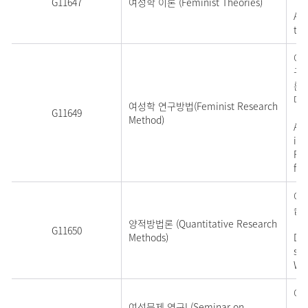
G11647
여성학 이론 (Feminist Theories)
An 
tex
여
구
론
다.
여성학 연구방법(Feminist Research
G11649
Method)
An 
int
Par
for
여
습
양적방법론 (Quantitative Research
G11650
Methods)
Des
ski
Wo
여
여성문제 연구I (Seminar on