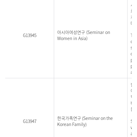
서
로 
차
다.
아시아여성연구 (Seminar on
G13945
Thi
Women in Asia)
cen
stu
dis
pra
pol
as 
한
이 
학
비
을 
한국가족연구 (Seminar on the
G13947
Stu
Korean Family)
wit
ana