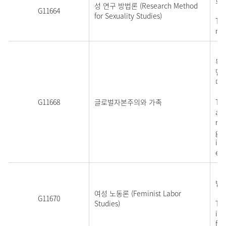
로 
성 연구 방법론 (Research Method
G11664
for Sexuality Studies)
Thi
met
글
목적
면을
미
G11668
글로벌자본주의와 가족
Thi
aff
rel
glo
inf
emp
성별
법
여성 노동론 (Feminist Labor
G11670
Studies)
Thi
imp
fie