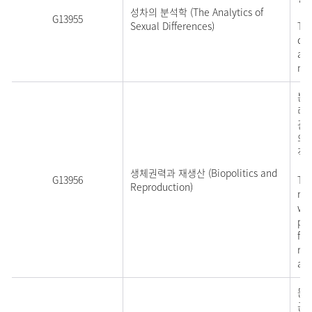
성차의 분석학 (The Analytics of
G13955
Sexual Differences)
Thi
dif
and
mor
본
리 
관
의
적
생체권력과 재생산 (Biopolitics and
G13956
Thi
Reproduction)
rep
whi
pro
fam
rep
abo
문
근