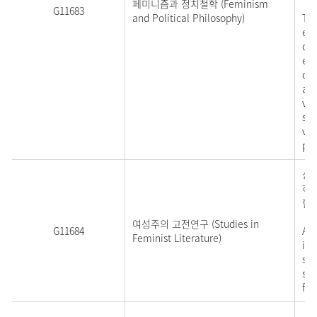
페미니즘과 정치철학 (Feminism
G11683
and Political Philosophy)
Thi
equ
de
equ
dom
app
var
soc
var
pre
상이
하고
한다
여성주의 고전연구 (Studies in
G11684
A s
Feminist Literature)
imp
sem
sel
for
지구