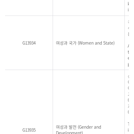
key
imp
국
식
용할
G13934
여성과 국가 (Women and State)
A s
to 
exp
gen
성
이 
이해
교
다.
과의
다.
Thi
여성과 발전 (Gender and
G13935
int
Development)