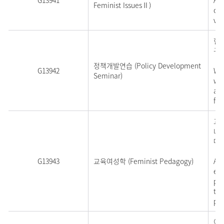
G13941
Adv
Feminist IssuesⅡ)
on 
var
현
구
정책개발연습 (Policy Development
G13942
Wit
Seminar)
wom
add
fe
교
녀
며,
G13943
교육여성학 (Feminist Pedagogy)
An 
edu
ped
the
pe
이