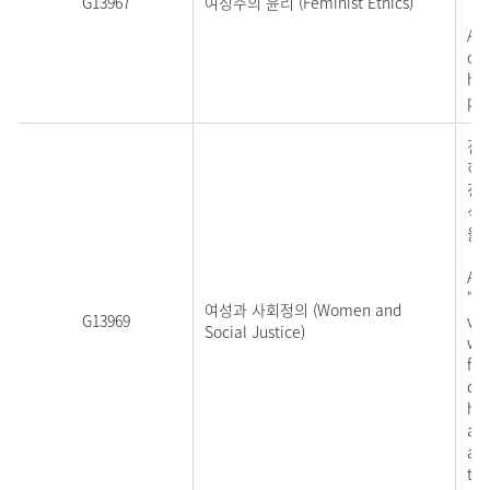
G13967
여성주의 윤리 (Feminist Ethics)
An 
of 
hav
pol
전
하
정
석
을 
App
"wo
여성과 사회정의 (Women and
G13969
var
Social Justice)
wri
for
dis
hie
as 
aut
the