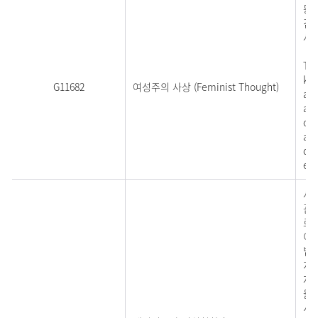
동
검토
사
Thi
kno
G11682
여성주의 사상 (Feminist Thought)
and
and
opp
and
deb
exp
사회
관행
로
이 
법
지 
자
을
서 