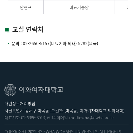
안현규
비뇨기종양
02-
교실 연락처
문의 :
02-2650-5157
(비뇨기과 외래)
5282
(의국)
개인정보처리방침
서울특별시 강서구 마곡동로2길25 (마곡동, 이화여자대학교 의과대학)
대표전화
02-6986-6013
,
6014
이메일
mediewha@ewha.ac.kr
COPYRIGHT 2022 BY EWHA WOMANS UNIVERSITY. ALL RIGHTS