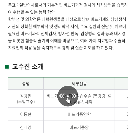
목표 :
일반의사로서의 기본적인 비뇨기과적 검사와 처치방법을 습득하
여 수행할 수 있는 능력 함양
학부생 및 의학전문 대학원생들을 대상으로 남녀 비뇨기계와 남성생식
기관의 정확한 해부학적 및 생리학적 지식, 주요 질환의 진단 및 치료에
필요한 비뇨기과적 신체검사, 방사선 판독, 임상병리 결과 등과 내시경
을 비롯한 침습적 술기의 이해를 바탕으로, 여러 가지 치료법과 수술적
치료법의 적용 등을 숙지하도록 강의 및 실습 지도를 하고 있다.
교수진 소개
성명
세부전공
김광현
비뇨기종양, 최소침습수술 (복강경, 로
02-
(주임교수)
봇), 암유전체학
이동현
비뇨기종양학
02-
신태영
비뇨기종양
02-