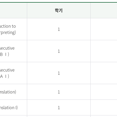
학기
tion to
1
rpreting)
ecutive
1
AB Ⅰ)
ecutive
1
BA Ⅰ)
slation)
1
lation I)
1