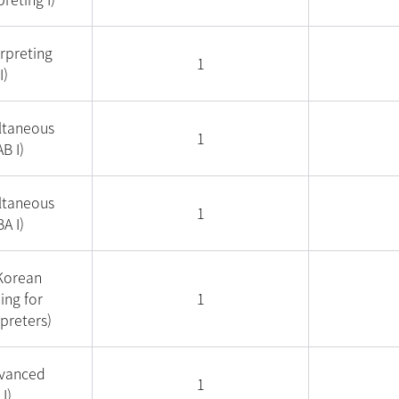
preting
1
I)
taneous
1
B I)
taneous
1
A I)
orean
ing for
1
rpreters)
anced
1
I)