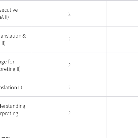
ecutive
2
A II)
anslation &
2
II)
ge for
2
reting II)
lation II)
2
standing
erpreting
2
)