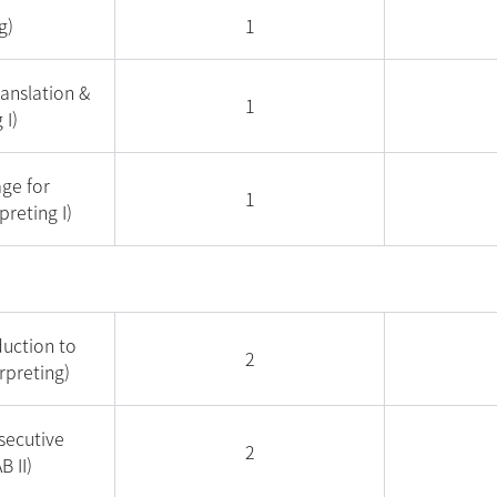
g)
1
anslation &
1
 I)
ge for
1
preting I)
ction to
2
rpreting)
ecutive
2
B II)