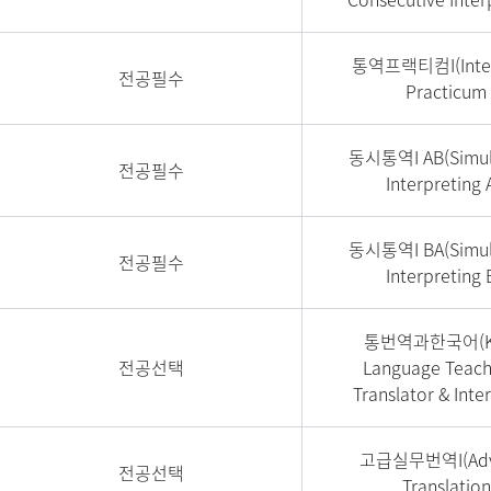
통역프랙티컴I(Inter
전공필수
Practicum 
동시통역I AB(Simul
전공필수
Interpreting A
동시통역I BA(Simul
전공필수
Interpreting B
통번역과한국어(K
전공선택
Language Teach
Translator & Inte
고급실무번역I(Adv
전공선택
Translation 