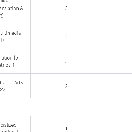
놀로지
anslation &
2
g)
timedia
2
I)
tion for
2
ries I)
on in Arts
2
BA)
alized
1
reting I)