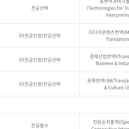
통번역과테크
전공선택
(Technologies for Tr
Interpretin
미디어콘텐츠번역I(Mul
(타전공인정)전공선택
Translation 
경제산업번역I(Transla
(타전공인정)전공선택
Business & Indust
문화번역I BA(Translati
(타전공인정)전공선택
& Culture I 
전문순차통역I(Speci
전공필수
Consecutive Interp