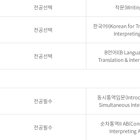
전공선택
작문(Writin
한국어I(Korean for Tr
전공선택
Interpreting
B언어I(B Langua
전공선택
Translation & Inter
동시통역입문(Introdu
전공필수
Simultaneous Inte
순차통역II AB(Cons
전공필수
Interpreting A