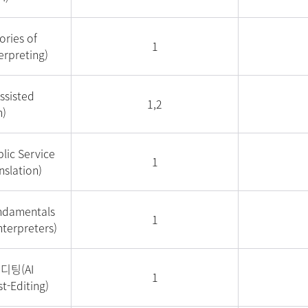
ies of
1
erpreting)
ssisted
1,2
n)
c Service
1
nslation)
amentals
1
nterpreters)
디팅(AI
1
t-Editing)