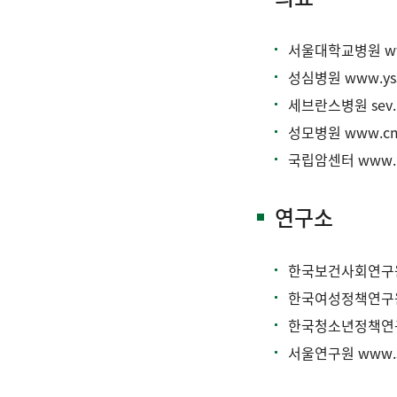
서울대학교병원
w
성심병원
www.yss
세브란스병원
sev
성모병원
www.cm
국립암센터
www.n
연구소
한국보건사회연
한국여성정책연
한국청소년정책
서울연구원
www.s