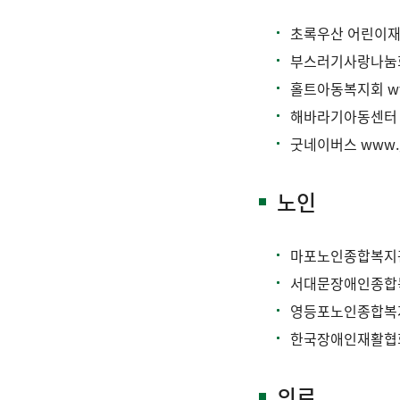
초록우산 어린이
부스러기사랑나
홀트아동복지회
w
해바라기아동센
굿네이버스
www.g
노인
마포노인종합복
서대문장애인종합
영등포노인종합
한국장애인재활
의료