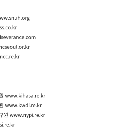
ww.snuh.org
s.co.kr
.iseverance.com
cseoul.or.kr
cc.re.kr
구원
www.kihasa.re.kr
구원
www.kwdi.re.kr
연구원
www.nypi.re.kr
i.re.kr