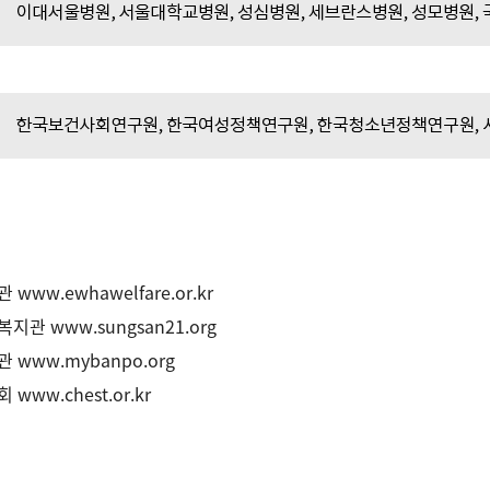
지관
www.ewhawelfare.or.kr
복지관
www.sungsan21.org
지관
www.mybanpo.org
금회
www.chest.or.kr