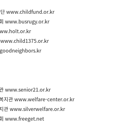
재단
www.childfund.or.kr
눔회
www.busrugy.or.kr
ww.holt.or.kr
터
www.child1375.or.kr
oodneighbors.kr
지관
www.senior21.or.kr
복지관
www.welfare-center.or.kr
복지관
www.silverwelfare.or.kr
협회
www.freeget.net