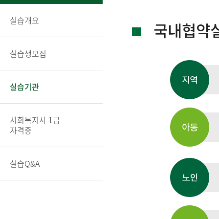
실습개요
국내협약
실습생모집
실습기관
사회복지사 1급
자격증
실습Q&A