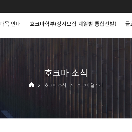
과목 안내
호크마학부(정시모집 계열별 통합선발)
글
호크마 소식
호크마 소식
호크마 갤러리