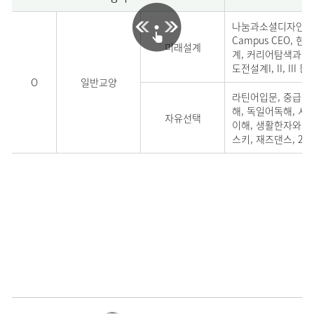
나눔과소셜디자인, 1학년
Campus CEO, 현장실
미래설계
계, 커리어탐색과역량
도전설계I, II, III 등
O
일반교양
라틴어입문, 중급라
해, 독일어독해, 시사
자유선택
이해, 생활한자와교
스키, 재즈댄스, 2