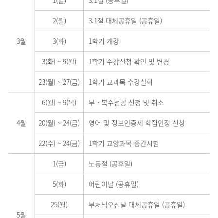
2(월)
3.1절 대체공휴일 (공휴일)
3월
3(화)
1학기 개강
3(화)
~
9(월)
1학기 수강신청 확인 및 변경
23(월)
~
27(금)
1학기 교과목 수강철회
6(월)
~
9(목)
부ㆍ복수전공 신청 및 취소
4월
20(월)
~
24(금)
영어 및 정보인증제 학점인정 신청
22(수)
~
24(금)
1학기 교양과목 중간시험
1(금)
노동절 (공휴일)
5(화)
어린이날 (공휴일)
25(월)
부처님오신날 대체공휴일 (공휴일)
5월