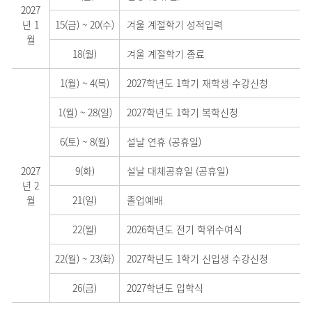
2027
년 1
15(금)
~
20(수)
겨울 계절학기 성적입력
월
18(월)
겨울 계절학기 종료
1(월)
~
4(목)
2027학년도 1학기 재학생 수강신청
1(월)
~
28(일)
2027학년도 1학기 복학신청
6(토)
~
8(월)
설날 연휴 (공휴일)
2027
9(화)
설날 대체공휴일 (공휴일)
년 2
월
21(일)
졸업예배
22(월)
2026학년도 전기 학위수여식
22(월)
~
23(화)
2027학년도 1학기 신입생 수강신청
26(금)
2027학년도 입학식