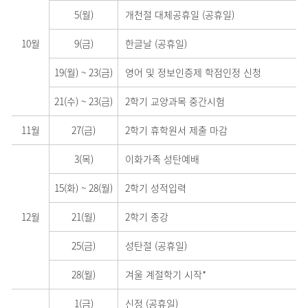
5(월)
개천절 대체공휴일 (공휴일)
10월
9(금)
한글날 (공휴일)
19(월)
~
23(금)
영어 및 정보인증제 학점인정 신청
21(수)
~
23(금)
2학기 교양과목 중간시험
11월
27(금)
2학기 휴학원서 제출 마감
3(목)
이화가족 성탄예배
15(화)
~
28(월)
2학기 성적입력
12월
21(월)
2학기 종강
25(금)
성탄절 (공휴일)
28(월)
겨울 계절학기 시작*
1(금)
신정 (공휴일)