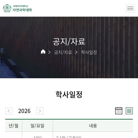
공지/자료
공지/자료
학사일정
학사일정
2026
년/월
일/요일
내용
1(일)
3.1절 (공휴일)