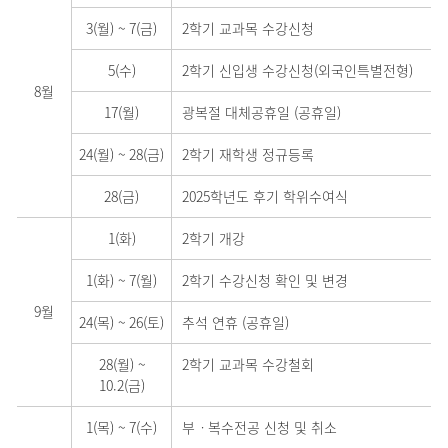
3(월)
~
7(금)
2학기 교과목 수강신청
5(수)
2학기 신입생 수강신청(외국인특별전형)
8월
17(월)
광복절 대체공휴일 (공휴일)
24(월)
~
28(금)
2학기 재학생 정규등록
28(금)
2025학년도 후기 학위수여식
1(화)
2학기 개강
1(화)
~
7(월)
2학기 수강신청 확인 및 변경
9월
24(목)
~
26(토)
추석 연휴 (공휴일)
28(월)
~
2학기 교과목 수강철회
10.2(금)
1(목)
~
7(수)
부ㆍ복수전공 신청 및 취소