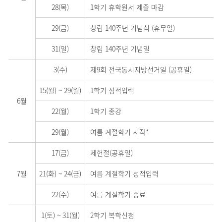
28(목)
1학기 휴학원서 제출 마감
29(금)
창립 140주년 기념식 (휴무일)
31(일)
창립 140주년 기념일
3(수)
제9회 전국동시지방선거일 (공휴일)
15(월)
~
29(월)
1학기 성적입력
6월
22(월)
1학기 종강
29(월)
여름 계절학기 시작*
17(금)
제헌절(공휴일)
7월
21(화)
~
24(금)
여름 계절학기 성적입력
22(수)
여름 계절학기 종료
1(토)
~
31(월)
2학기 복학신청