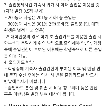
3.
출입통제시간 기숙사 귀가 시 아래 출입문 이용할 것
(
지각 벌점
0.5
점 부과
)
-
200
동대 사생은
201
동 지하
1
층 출입문
-
300
동대 사생은
301
동
2
층
(
로비층
)
출입문
(
단
,
대학
원생은 벌점 부과 없음
)
※ 대학원생의 경우 학기 초 출입카드를 이용한 출입 시
학부생과 동일하게 위의 방법으로 출입해야 함
.
단
,
학생
증에 출입권한이 부여된 이후에는 학생증으로 다른 출입
문 이용 가능
.
4.
출입카드 반납
-
학생증에 기숙사 출입권한이 부여된 이후 및 반납 안
내 문자 수신 후에는 입사 시 받은 출입카드를 반드시
반납해주시기 바랍니다
.
-
출입카드 분실 및 훼손 시 비용 청구되며 늦은 반납
혹은 미반납은 벌점 부여 대상이 됩니다
.