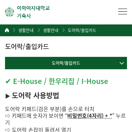
이화여자대학교
기숙사
생활안내
생활안내
도어락/출입카드
도어락/출입카드
도어락/출입카드
✔
E-House / 한우리집 /
I-House
도어락 사용방법
▶
도어락 키패드
(
검은 부분
)
를 손으로 터치
⇨
키패드에 숫자가 보이면 “
비밀번호
(4
자리
) +
*
” 누르
기
⇨
도어락 손잡이 돌려서 열기