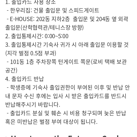
1. 출입카드 사용 장소
-
한우리집: 건물 출입문 및 스피드게이트
- E-HOUSE: 202동 지하2층 출입문 및 204동 옆 외곽
출입문(산학협력관/테니스장 방향)
2. 출입통제시간: 0:00~5:00
3. 출입통제시간 기숙사 귀가 시 아래 출입문 이용할 것
(지각 벌점 0.5점 부과)
- 101동 1층 주차장쪽 턴게이트 쪽문(로비 택배 보관
공간)
4.
출입카드 반납
-
학생증에 기숙사 출입권한이 부여된 이후 및 반납 안
내 문자 수신 후에는 입사 시 받은 출입카드를 반드시
반납해주시기 바랍니다
.
-
출입카드 분실 및 훼손 시 비용 청구되며 늦은 반납
혹은 미반납은 벌점 부여 대상이 됩니다
.