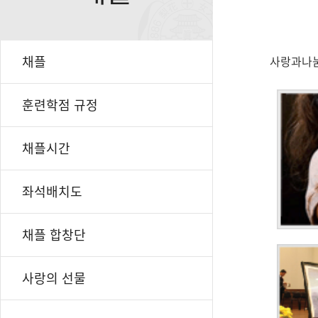
채플
사랑과나눔
훈련학점 규정
채플시간
좌석배치도
채플 합창단
사랑의 선물