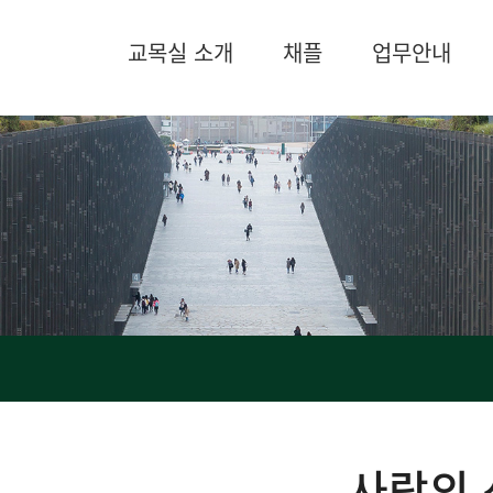
교목실 소개
채플
업무안내
사랑의 