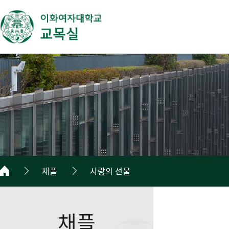
채플
사랑의 선물
채플