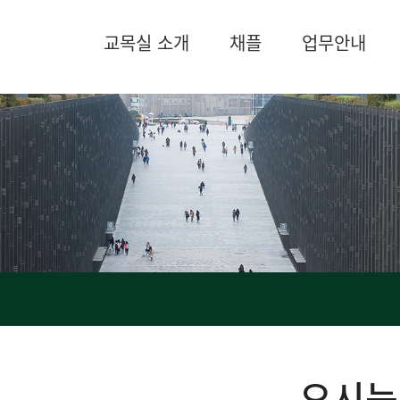
교목실 소개
채플
업무안내
오시는