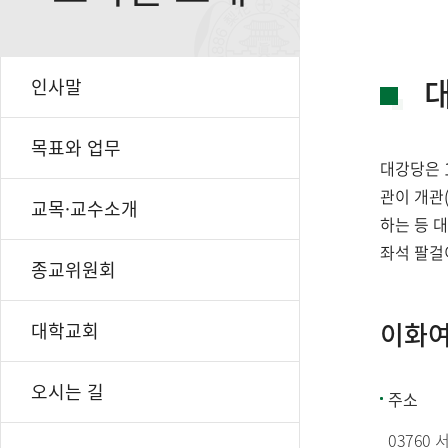
인사말
목표와 업무
대강당은 
관이 개관
교목·교수소개
하는 등 
좌석 팔걸
종교위원회
이화여
대학교회
오시는 길
주소
03760