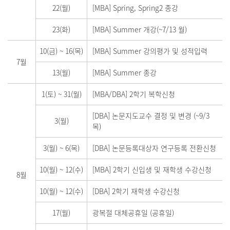
22(월)
[MBA] Spring, Spring2 종강
23(화)
[MBA] Summer 개강(~7/13 월)
10(금)
~
16(목)
[MBA] Summer 강의평가 및 성적입력
7월
13(월)
[MBA] Summer 종강
1(토)
~
31(월)
[MBA/DBA] 2학기 복학신청
[DBA] 논문지도교수 결정 및 변경 (~9/3
3(월)
목)
3(월)
~
6(목)
[DBA] 논문등록대상자 연구등록 전환신청
10(월)
~
12(수)
[MBA] 2학기 신입생 및 재학생 수강신청
8월
10(월)
~
12(수)
[DBA] 2학기 재학생 수강신청
17(월)
광복절 대체공휴일 (공휴일)