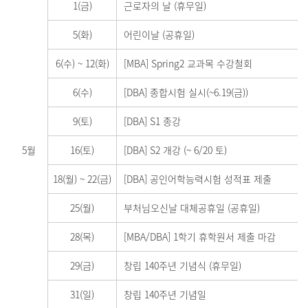
1(금)
근로자의 날 (휴무일)
5(화)
어린이날 (공휴일)
6(수)
~
12(화)
[MBA] Spring2 교과목 수강철회
6(수)
[DBA] 종합시험 실시(~6.19(금))
9(토)
[DBA] S1 종강
5월
16(토)
[DBA] S2 개강 (~ 6/20 토)
18(월)
~
22(금)
[DBA] 공인어학능력시험 성적표 제출
25(월)
부처님오신날 대체공휴일 (공휴일)
28(목)
[MBA/DBA] 1학기 휴학원서 제출 마감
29(금)
창립 140주년 기념식 (휴무일)
31(일)
창립 140주년 기념일