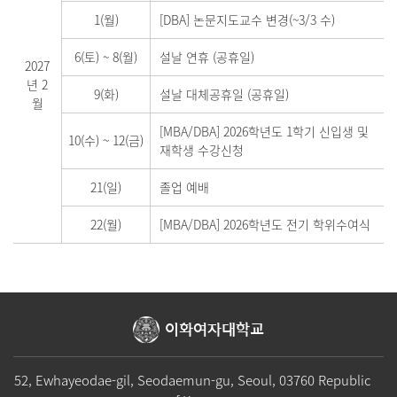
1(월)
[DBA] 논문지도교수 변경(~3/3 수)
6(토)
~
8(월)
설날 연휴 (공휴일)
2027
년 2
9(화)
설날 대체공휴일 (공휴일)
월
[MBA/DBA] 2026학년도 1학기 신입생 및
10(수)
~
12(금)
재학생 수강신청
21(일)
졸업 예배
22(월)
[MBA/DBA] 2026학년도 전기 학위수여식
이화여자대학교
52, Ewhayeodae-gil, Seodaemun-gu, Seoul, 03760 Republic