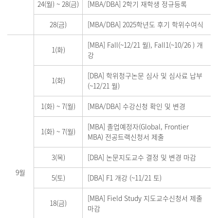
24(월)
~
28(금)
[MBA/DBA] 2학기 재학생 정규등록
28(금)
[MBA/DBA] 2025학년도 후기 학위수여식
[MBA] Fall(~12/21 월), Fall1(~10/26 ) 개
1(화)
강
[DBA] 학위청구논문 심사 및 심사료 납부
1(화)
(~12/21 월)
1(화)
~
7(월)
[MBA/DBA] 수강신청 확인 및 변경
[MBA] 졸업예정자(Global, Frontier
1(화)
~
7(월)
MBA) 전공트랙신청서 제출
3(목)
[DBA] 논문지도교수 결정 및 변경 마감
9월
5(토)
[DBA] F1 개강 (~11/21 토)
[MBA] Field Study 지도교수신청서 제출
18(금)
마감