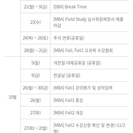
21(월)
~
9(금)
[DBA] Break Time
[MBA] Field Study 심사위원제청서 제출
23(수)
마감
24(목)
~
26(토)
추석 연휴(공휴일)
28(월)
~
2(금)
[MBA] Fall, Fall1 교과목 수강철회
5(월)
개천절 대체공휴일 (공휴일)
9(금)
한글날 (공휴일)
26(월)
~
30(금)
[MBA] Fall1 강의평가 및 성적입력
10월
26(월)
[MBA] Fall1 종강
27(화)
[MBA] Fall2 개강
[MBA] Fall2 수강신청 확인 및 변경(~11/2
27(화)
~
2(월)
월)