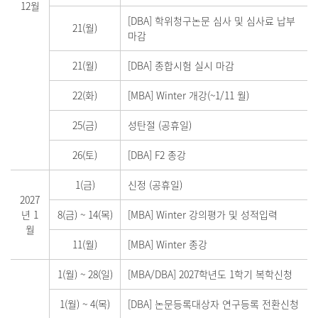
12월
[DBA] 학위청구논문 심사 및 심사료 납부
21(월)
마감
21(월)
[DBA] 종합시험 실시 마감
22(화)
[MBA] Winter 개강(~1/11 월)
25(금)
성탄절 (공휴일)
26(토)
[DBA] F2 종강
1(금)
신정 (공휴일)
2027
년 1
8(금)
~
14(목)
[MBA] Winter 강의평가 및 성적입력
월
11(월)
[MBA] Winter 종강
1(월)
~
28(일)
[MBA/DBA] 2027학년도 1학기 복학신청
1(월)
~
4(목)
[DBA] 논문등록대상자 연구등록 전환신청