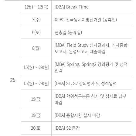
1(월)
~
12(금)
[DBA] Break Time
3(수)
제9회 전국동시지방선거일 (공휴일)
6(토)
현충일 (공휴일)
[MBA] Field Study 심사결과서, 심사종합
8(월)
보고서, 완성보고서 제출마감
[MBA] Spring, Spring2 강의평가 및 성적
15(월)
~
29(월)
입력
6월
15(월)
~
29(월)
[DBA] S1, S2 강의평가 및 성적입력
[DBA] 학위청구논문 심사 및 심사료 납부
19(금)
마감
19(금)
[DBA] 종합시험 실시 마감
20(토)
[DBA] S2 종강