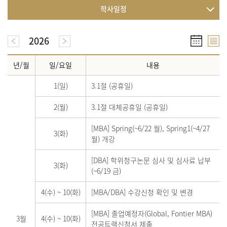
학사일정
2026
년/월
일/요일
내용
1(일)
3.1절 (공휴일)
2(월)
3.1절 대체공휴일 (공휴일)
[MBA] Spring(~6/22 월), Spring1(~4/27
3(화)
월) 개강
[DBA] 학위청구논문 심사 및 심사료 납부
3(화)
(~6/19 금)
4(수)
~
10(화)
[MBA/DBA] 수강신청 확인 및 변경
[MBA] 졸업예정자(Global, Fontier MBA)
3월
4(수)
~
10(화)
전공트랙신청서 제출