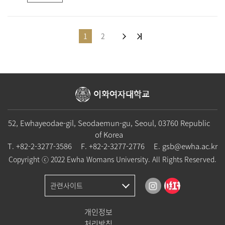
1
2
이화여자대학교
52, Ewhayeodae-gil, Seodaemun-gu, Seoul, 03760 Republic
of Korea
T.
+82-2-3277-3586
F. +82-2-3277-2776
E.
gsb@ewha.ac.kr
Copyright ⓒ 2022 Ewha Womans University. All Rights Reserved.
관련사이트
개인정보
처리방침