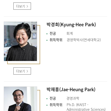
더보기
박경희(Kyung-Hee Park)
전공
회계
취득학위
경영학박사(연세대학교)
더보기
박재흥(Jae-Heung Park)
전공
경영과학
취득학위
Ph.D. (KAIST -
Administrative Sciences)